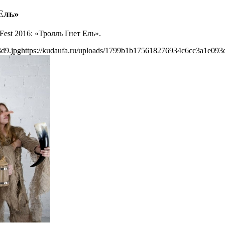
 Ель»
Fest 2016: «Тролль Гнет Ель».
d9.jpg
https://kudaufa.ru/uploads/1799b1b175618276934c6cc3a1e093