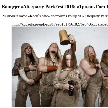
Концерт «Afterparty ParkFest 2016: «Тролль Гнет
24 июля в кафе «Rock`s cafe» состоится концерт «Afterparty Park
https://kudaufa.ru/uploads/1799b1b175618276934c6cc3a1e093