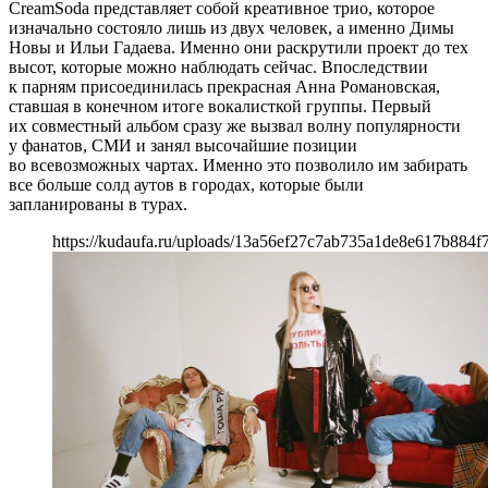
Cream
Soda
представляет собой креативное трио, которое
изначально состояло лишь из двух человек, а именно Димы
Новы и Ильи Гадаева. Именно они раскрутили проект до тех
высот, которые можно наблюдать сейчас. Впоследствии
к парням присоединилась прекрасная Анна Романовская,
ставшая в конечном итоге вокалисткой группы. Первый
их совместный альбом сразу же вызвал волну популярности
у фанатов, СМИ и занял высочайшие позиции
во всевозможных чартах. Именно это позволило им забирать
все больше солд аутов в городах, которые были
запланированы в турах.
https://kudaufa.ru/uploads/13a56ef27c7ab735a1de8e617b884f7