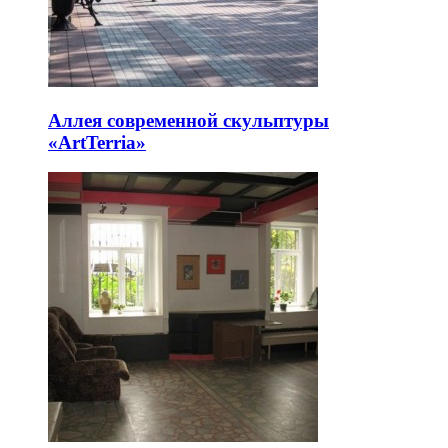
Аллея современной скульптуры
«ArtTerria»