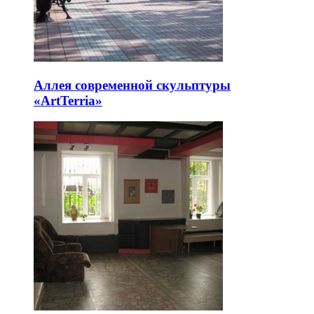
Аллея современной скульптуры
«ArtTerria»