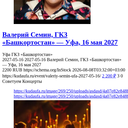
Валерий Семин, ГКЗ
«Башкортостан» — Уфа, 16 мая 2027
Уфа
ГКЗ «Башкортостан»
2027-05-16
2027-05-16
Валерий Семин, ГКЗ «Башкортостан»
— Уфа, 16 мая 2027
2200
RUB
https://schema.org/InStock
2026-08-08T03:32:00+03:00
https://kudaufa.ru/event/valeriy-semin-ufa-2027-05-16/
2 200
₽
3
0
Советуем Концерты
https://kudaufa.ru/image/269/250/uploads/asdasd/4a07e82e84
https://kudaufa.ru/image/269/250/uploads/asdasd/4a07e82e84