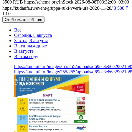
3500
RUB
https://schema.org/InStock
2026-08-08T03:32:00+03:00
https://kudaufa.ru/event/gruppa-ruki-vverh-ufa-2026-11-28/
3 500
₽
13
0
Отображать события
Все
Сегодня, 8 августа
Завтра, 9 августа
В эти выходные
В августе
В этом году
https://kudaufa.ru/image/255/255/uploads/d69ec3e66e29021b
https://kudaufa.ru/image/255/255/uploads/d69ec3e66e29021b