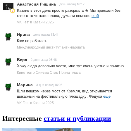
Анастасия Ришина
день назад 16:17
Казань в этот день просто разорвала 🔥 Мы приехали без
какого то четкого плана, думали немного
ещё
VK Fest в Казани 2025
Ирина
день назад 13:41
Кже не работает.
Международный институт антиквариата
Вера
2 дня назад 08:48
Хожу сюда довольно часто, мне тут очень уютно и приятно.
Кинотеатр Синема Стар Принц плаза
Марина
3 дня назад 16:25
Шли пешком через мост от Кремля, вид открывается
шикарный на фестивальную площадку. Федука
ещё
VK Fest в Казани 2025
Интересные
статьи и публикации