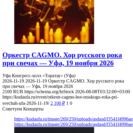
Оркестр CAGMO. Хор русского рока
при свечах — Уфа, 19 ноября 2026
Уфа
Конгресс-холл «Торатау» (Уфа)
2026-11-19
2026-11-19
Оркестр CAGMO. Хор русского рока
при свечах — Уфа, 19 ноября 2026
2100
RUB
https://schema.org/InStock
2026-08-08T03:32:00+03:00
https://kudaufa.ru/event/orkestr-cagmo-hor-russkogo-roka-pri-
svechah-ufa-2026-11-19/
2 100
₽
1
0
Советуем Концерты
https://kudaufa.ru/image/269/250/uploads/asdasd/f3541f4996
https://kudaufa.ru/image/269/250/uploads/asdasd/f3541f4996