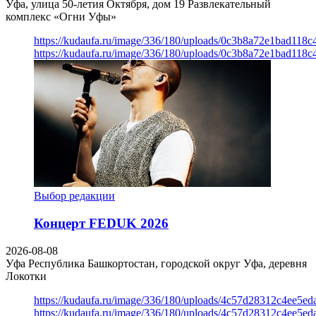
Уфа, улица 50-летия Октября, дом 19
Развлекательный
комплекс «Огни Уфы»
https://kudaufa.ru/image/336/180/uploads/0c3b8a72e1bad118
https://kudaufa.ru/image/336/180/uploads/0c3b8a72e1bad118
Выбор редакции
Концерт FEDUK 2026
2026-08-08
Уфа
Республика Башкортостан, городской округ Уфа, деревня
Локотки
https://kudaufa.ru/image/336/180/uploads/4c57d28312c4ee5ed
https://kudaufa.ru/image/336/180/uploads/4c57d28312c4ee5ed