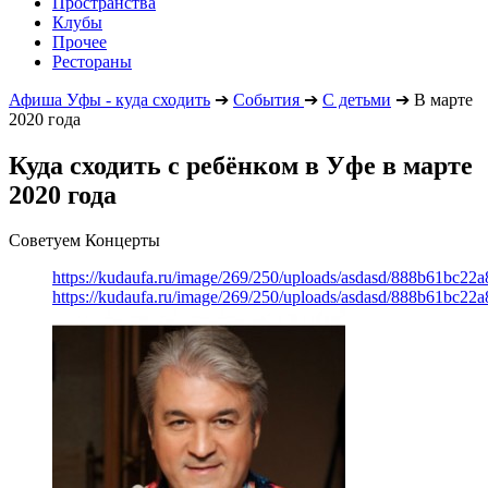
Пространства
Клубы
Прочее
Рестораны
Афиша Уфы - куда сходить
➔
События
➔
С детьми
➔
В марте
2020 года
Куда сходить с ребёнком в Уфе в марте
2020 года
Советуем Концерты
https://kudaufa.ru/image/269/250/uploads/asdasd/888b61bc22
https://kudaufa.ru/image/269/250/uploads/asdasd/888b61bc22