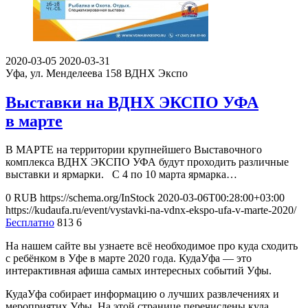
2020-03-05
2020-03-31
Уфа, ул. Менделеева 158
ВДНХ Экспо
Выставки на ВДНХ ЭКСПО УФА
в марте
В МАРТЕ на территории крупнейшего Выставочного
комплекса ВДНХ ЭКСПО УФА будут проходить различные
выставки и ярмарки. С 4 по 10 марта ярмарка…
0
RUB
https://schema.org/InStock
2020-03-06T00:28:00+03:00
https://kudaufa.ru/event/vystavki-na-vdnx-ekspo-ufa-v-marte-2020/
Бесплатно
813
6
На нашем сайте вы узнаете всё необходимое про куда сходить
с ребёнком в Уфе в марте 2020 года. КудаУфа — это
интерактивная афиша самых интересных событий Уфы.
КудаУфа собирает информацию о лучших развлечениях и
мероприятих Уфы. На этой странице перечислены куда