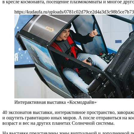
в кресле космонавта, посещение плазмокомнаты и многое друго
https://kudaufa.ru/uploads/0781c02d79ce2d4a3d3c98b5ce7b73
Интерактивная выставка «Космодрайв»
40 экспонатов выставки, интерактивное пространство, завораж
и ощутить гравитацию иных миров. А после отправиться на ко
возраст и вес на других планетах Солнечной системы.
На выставке представлены зоны виртуальной и дополненной реал