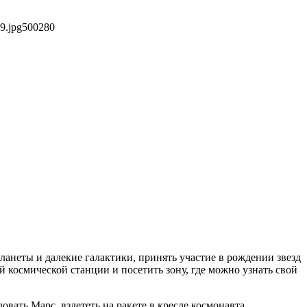
9.jpg
500
280
ланеты и далекие галактики, принять участие в рождении звезд
космической станции и посетить зону, где можно узнать свой
вать Марс, взлететь на ракете в кресле космонавта,