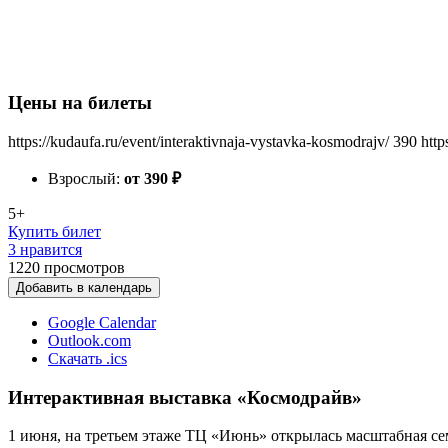
Цены на билеты
https://kudaufa.ru/event/interaktivnaja-vystavka-kosmodrajv/
390
http
Взрослый:
от 390
₽
5+
Купить билет
3 нравится
1220
просмотров
Добавить в календарь
Google Calendar
Outlook.com
Скачать .ics
Интерактивная выставка «Космодрайв»
1 июня, на третьем этаже ТЦ «Июнь» открылась масштабная се