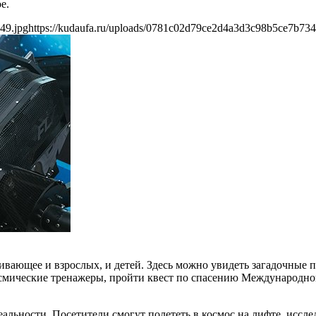
е.
49.jpg
https://kudaufa.ru/uploads/0781c02d79ce2d4a3d3c98b5ce7b734
ивающее и взрослых, и детей. Здесь можно увидеть загадочные п
смические тренажеры, пройти квест по спасению Международной 
ьности. Посетители смогут полететь в космос на лифте, исследо