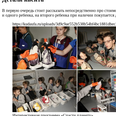
В первую очередь стоит рассказать непосредственно про стоим
и одного ребенка, на второго ребенка при наличии покупается 
https://kudaufa.ru/uploads/3d9c9ae552b538b54bf4bc1881dbec
Интерактивная программа «Спасти планету»