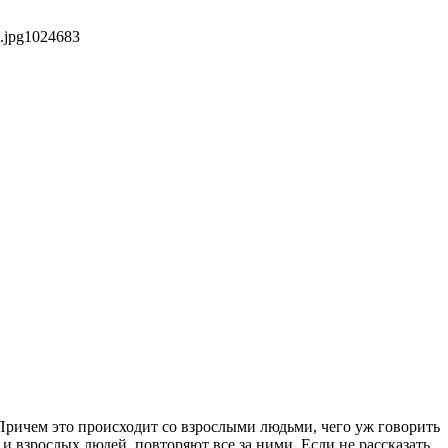
.jpg
1024
683
 Причем это происходит со взрослыми людьми, чего уж говорить
и взрослых людей, повторяют все за ними. Если не рассказать