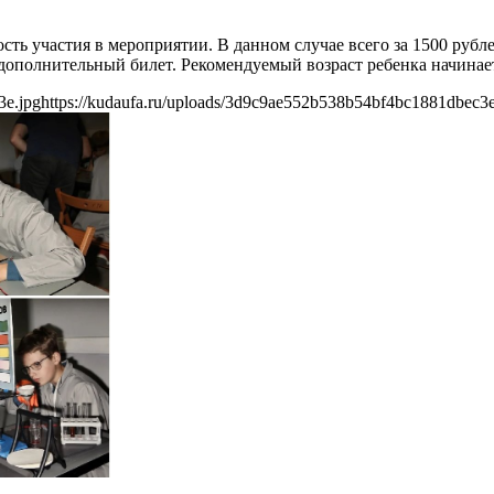
ость участия в мероприятии. В данном случае всего за 1500 руб
дополнительный билет. Рекомендуемый возраст ребенка начинаетс
3e.jpg
https://kudaufa.ru/uploads/3d9c9ae552b538b54bf4bc1881dbec3e