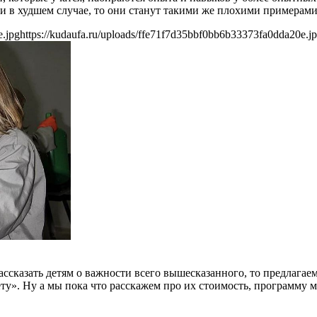
и в худшем случае, то они станут такими же плохими примерами
e.jpg
https://kudaufa.ru/uploads/ffe71f7d35bbf0bb6b33373fa0dda20e.j
ассказать детям о важности всего вышесказанного, то предлагае
у». Ну а мы пока что расскажем про их стоимость, программу м