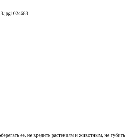
3.jpg
1024
683
берегать ее, не вредить растениям и животным, не губить