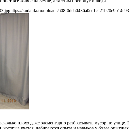
ибнет все живое на Земле, а за этим погибнут и люди.
93.jpg
https://kudaufa.ru/uploads/608f0dda0436a0ee1ca21b20e9b14c93
 насколько плохо даже элементарно разбрасывать мусор по улице.
, которые учатся, набираются опыта и навыков у более опытных 