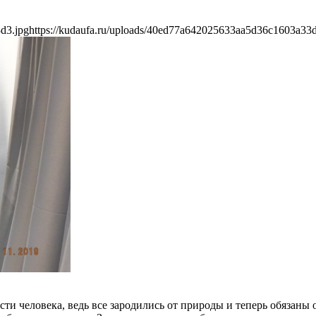
d3.jpg
https://kudaufa.ru/uploads/40ed77a642025633aa5d36c1603a33d
и человека, ведь все зародились от природы и теперь обязаны о