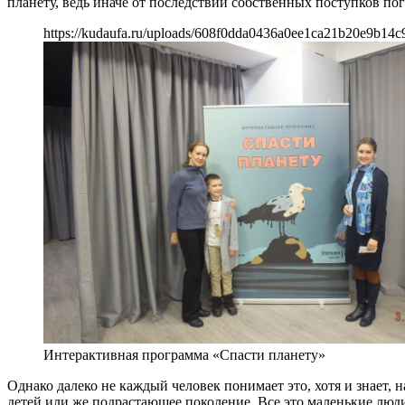
планету, ведь иначе от последствий собственных поступков пог
https://kudaufa.ru/uploads/608f0dda0436a0ee1ca21b20e9b14c
Интерактивная программа «Спасти планету»
Однако далеко не каждый человек понимает это, хотя и знает,
детей или же подрастающее поколение. Все это маленькие люди