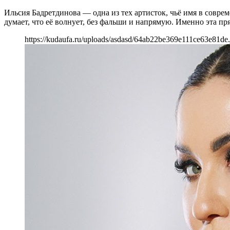
Ильсия Бадретдинова — одна из тех артисток, чьё имя в соврем
думает, что её волнует, без фальши и напрямую. Именно эта п
https://kudaufa.ru/uploads/asdasd/64ab22be369e111ce63e81de.