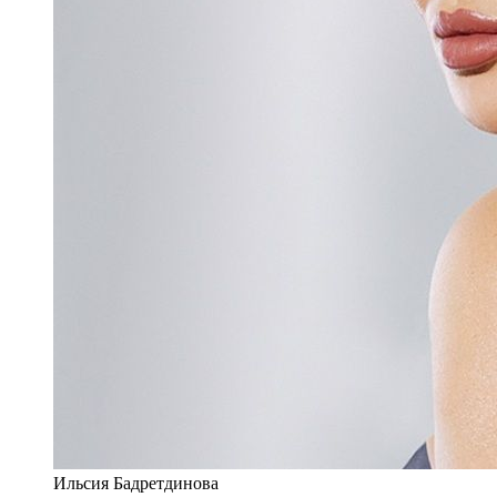
Ильсия Бадретдинова