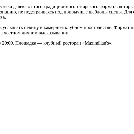
узыка далека от того традиционного татарского формата, котор
онацию, не подстраиваясь под привычные шаблоны сцены. Для о
ва.
ть услышать певицу в камерном клубном пространстве. Формат 
 на честном личном высказывании.
в 20:00. Площадка — клубный ресторан «Maximilian's».