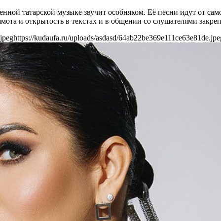
енной татарской музыке звучит особняком. Её песни идут от само
рямота и открытость в текстах и в общении со слушателями закр
jpeg
https://kudaufa.ru/uploads/asdasd/64ab22be369e111ce63e81de.jpe