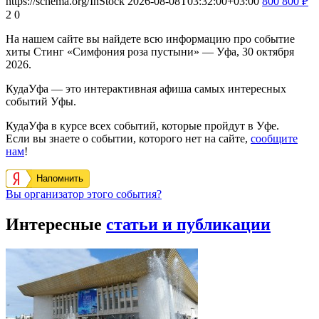
https://schema.org/InStock
2026-08-08T03:32:00+03:00
800
800
₽
2
0
На нашем сайте вы найдете всю информацию про событие
хиты Стинг «Симфония роза пустыни» — Уфа, 30 октября
2026.
КудаУфа — это интерактивная афиша самых интересных
событий Уфы.
КудаУфа в курсе всех событий, которые пройдут в Уфе.
Если вы знаете о событии, которого нет на сайте,
сообщите
нам
!
Напомнить
Вы организатор этого события?
Интересные
статьи и публикации