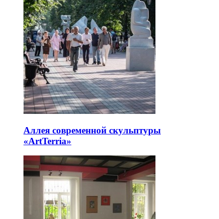
Аллея современной скульптуры
«ArtTerria»