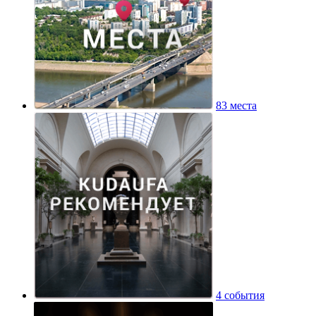
83 места
4 события