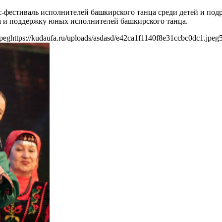
естиваль исполнителей башкирского танца среди детей и подрос
а и поддержку юных исполнителей башкирского танца.
jpeg
https://kudaufa.ru/uploads/asdasd/e42ca1f1140f8e31ccbc0dc1.jpeg