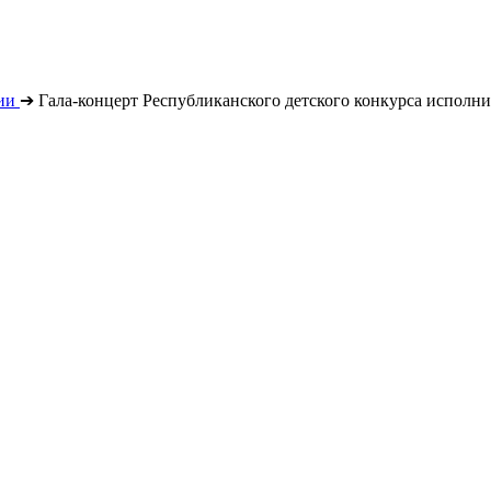
ии
➔
Гала-концерт Республиканского детского конкурса исполн