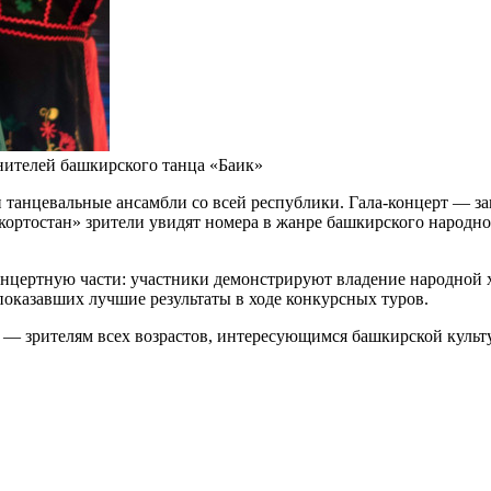
нителей башкирского танца «Баик»
танцевальные ансамбли со всей республики. Гала-концерт — за
ртостан» зрители увидят номера в жанре башкирского народног
онцертную части: участники демонстрируют владение народной х
показавших лучшие результаты в ходе конкурсных туров.
 — зрителям всех возрастов, интересующимся башкирской культ