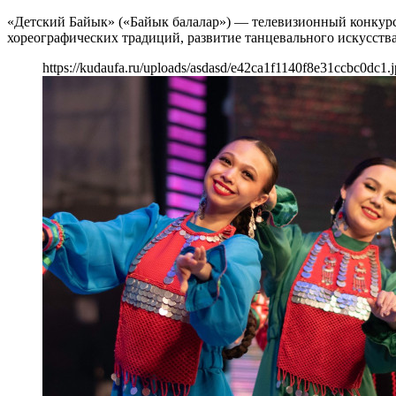
«Детский Байык» («Байык балалар») — телевизионный конкурс-ф
хореографических традиций, развитие танцевального искусств
https://kudaufa.ru/uploads/asdasd/e42ca1f1140f8e31ccbc0dc1.