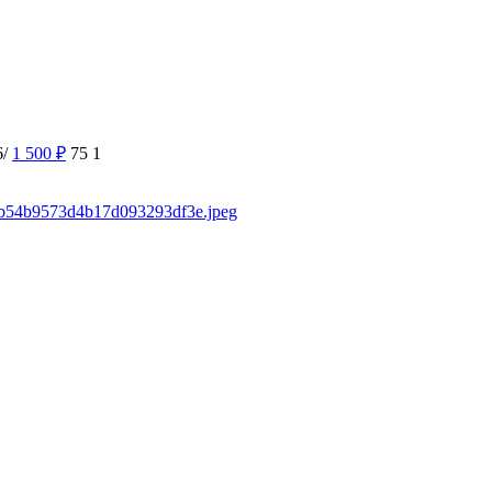
6/
1 500
₽
75
1
sd/b54b9573d4b17d093293df3e.jpeg