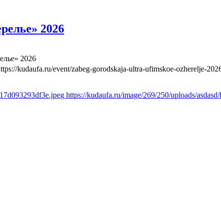
релье» 2026
елье» 2026
ttps://kudaufa.ru/event/zabeg-gorodskaja-ultra-ufimskoe-ozherelje-202
b17d093293df3e.jpeg
https://kudaufa.ru/image/269/250/uploads/asda