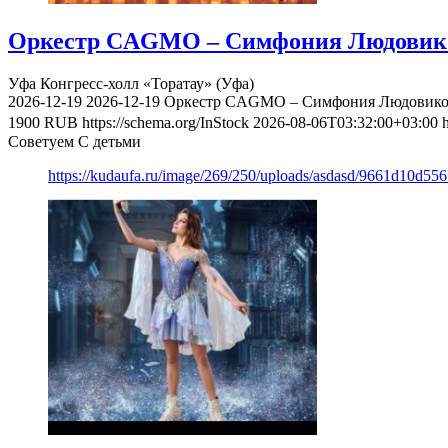
Оркестр CAGMO – Симфония Людовико Э
Уфа
Конгресс-холл «Торатау» (Уфа)
2026-12-19
2026-12-19
Оркестр CAGMO – Симфония Людовико Э
1900
RUB
https://schema.org/InStock
2026-08-06T03:32:00+03:00
Советуем С детьми
https://kudaufa.ru/image/269/250/uploads/asdasd/9661d10d55