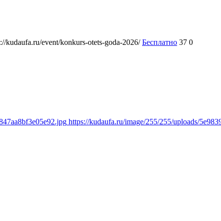
s://kudaufa.ru/event/konkurs-otets-goda-2026/
Бесплатно
37
0
8847aa8bf3e05e92.jpg
https://kudaufa.ru/image/255/255/uploads/5e9