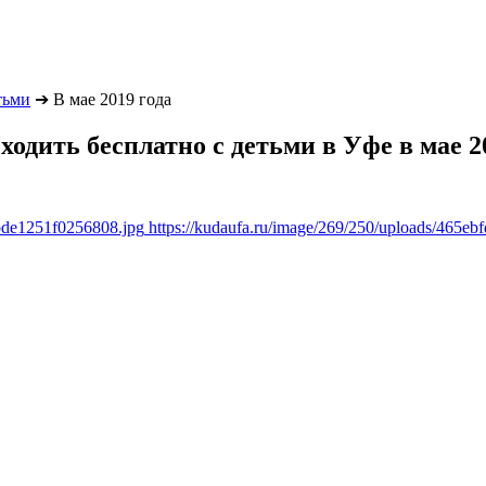
тьми
➔
В мае 2019 года
сходить бесплатно с детьми в Уфе в мае 2
0bde1251f0256808.jpg
https://kudaufa.ru/image/269/250/uploads/465