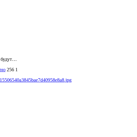
и будут…
тно
256
1
1be15506540a3845bae7d40958e8a8.jpg