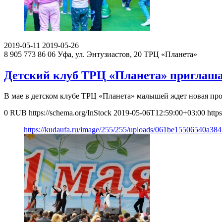
2019-05-11
2019-05-26
8 905 773 86 06
Уфа, ул. Энтузиастов, 20
ТРЦ «Планета»
Детский клуб ТРЦ «Планета» приглаша
В мае в детском клубе ТРЦ «Планета» малышей ждет новая про
0
RUB
https://schema.org/InStock
2019-05-06T12:59:00+03:00
http
https://kudaufa.ru/image/255/255/uploads/061be15506540a38