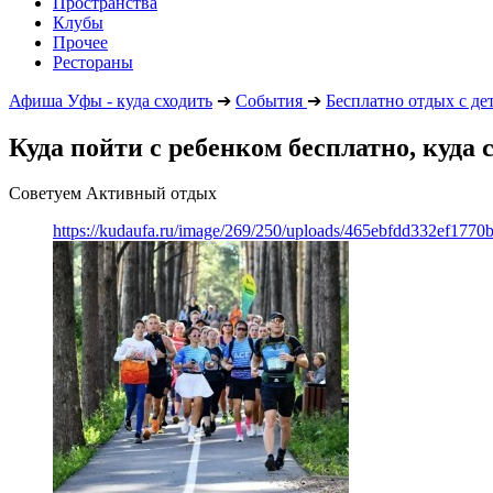
Пространства
Клубы
Прочее
Рестораны
Афиша Уфы - куда сходить
➔
События
➔
Бесплатно отдых с де
Куда пойти с ребенком бесплатно, куда 
Советуем Активный отдых
https://kudaufa.ru/image/269/250/uploads/465ebfdd332ef177