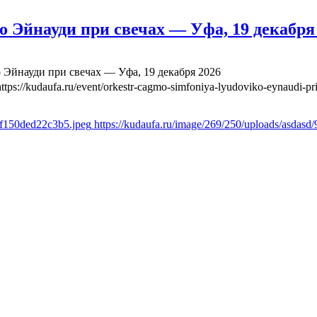
йнауди при свечах — Уфа, 19 декабря
йнауди при свечах — Уфа, 19 декабря 2026
https://kudaufa.ru/event/orkestr-cagmo-simfoniya-lyudoviko-eynaudi-p
6f150ded22c3b5.jpeg
https://kudaufa.ru/image/269/250/uploads/asda