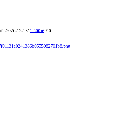
ufa-2026-12-13/
1 500
₽
7
0
a037f01131e0241386b0555082701b8.png