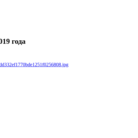
019 года
ebfdd332ef1770bde1251f0256808.jpg