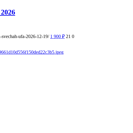
 2026
ri-svechah-ufa-2026-12-19/
1 900
₽
21
0
sd/9661d10d556f150ded22c3b5.jpeg