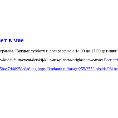
ет в мае
грамма. Каждые субботу и воскресенье с 14:00 до 17:00 детишк
s://kudaufa.ru/event/detskij-klub-trts-planeta-priglashaet-v-mae/
Беспла
45bae7d40958e8a8.jpg
https://kudaufa.ru/image/255/255/uploads/06