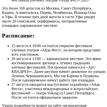
Фестиваль уличных театров «Айда Фест» 2023
Это более 100 артистов из Москвы, Санкт-Петербурга,
Казани, Альметьевска, Перми, Челябинска, Йошкар-Олы
и Уфы. В течение трёх дней жители и гости Уфы увидят
около 20 спектаклей, перформансы, интерактивные
площадки, карнавальное шествие.
Расписание:
25 августа в 19:00 состоится открытие фестиваля
уличных театров «Айда Фест», на котором представят
всех участников.
26 августа в 13:00 — карнавальное шествие. Это яркое
костюмированное зрелище в лучших традициях
уличных фестивалей. Построение начнется в «Арт-
КВАДРАТе». Далее шествие начнет движение по улицам
Ленина, Чернышевского, Мустая Карима и Пушкина.
После одновременно начнут работу три площадки.
27 августа ожидается выступление хедлайнера «Айда
Феста», участника международных и всероссийских
фестивалей — театра Vokrug из Санкт-Петербурга.
После состоится официальное закрытие.
Узнать подробности можно на сайте организаторов: