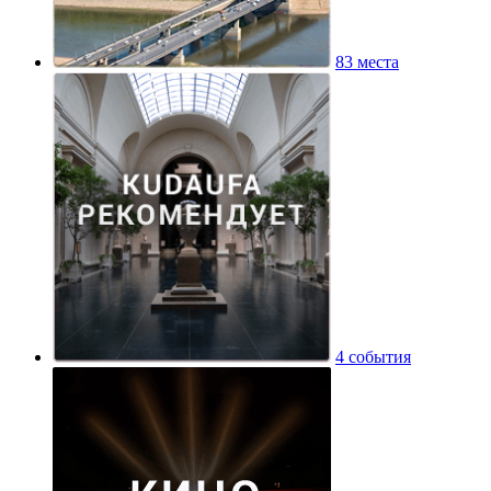
83 места
4 события