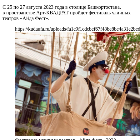
С 25 по 27 августа 2023 года в столице Башкортостана,
в пространстве Арт-КВАДРАТ пройдет фестиваль уличных
театров «Айда Фест».
https://kudaufa.ru/uploads/fa1c9f1cdcbef67f48be8be4a31e2bed