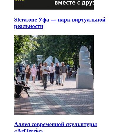
Sfera.one Уфа — парк виртуальной
реальности
Аллея современной скульптуры
«ArtTerria»