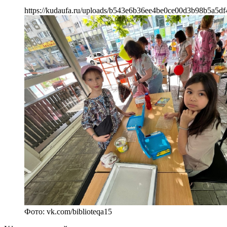
https://kudaufa.ru/uploads/b543e6b36ee4be0ce00d3b98b5a5df
Фото: vk.com/biblioteqa15