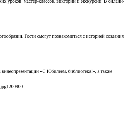
х уроков, мастер-классов, викторин и экскурсий. В онлайн-
огообразии. Гости смогут познакомиться с историей создания
з видеопрезентации «С Юбилеем, библиотека!», а также
.jpg
1200
900