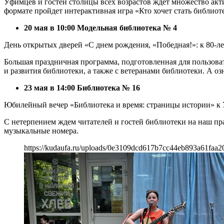
Уфимцев и гостей столицы всех возрастов ждет множество акт
формате пройдет интерактивная игра «Кто хочет стать библио
20 мая в 10:00 Модельная библиотека № 4
День открытых дверей «С днем рождения, «Победная!»: к 80-
Большая праздничная программа, подготовленная для пользоват
и развития библиотеки, а также с ветеранами библиотеки. А о
23 мая в 14:00 Библиотека № 16
Юбилейный вечер «Библиотека и время: страницы истории» к 
С нетерпением ждем читателей и гостей библиотеки на наш пр
музыкальные номера.
https://kudaufa.ru/uploads/0e3109dcd617b7cc44eb893a61faa2