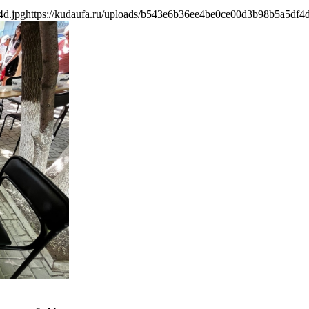
4d.jpg
https://kudaufa.ru/uploads/b543e6b36ee4be0ce00d3b98b5a5df4d