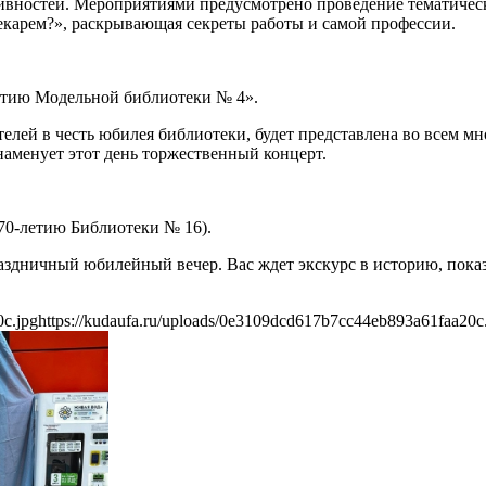
ивностей. Мероприятиями предусмотрено проведение тематически
текарем?», раскрывающая секреты работы и самой профессии.
летию Модельной библиотеки № 4».
елей в честь юбилея библиотеки, будет представлена во всем мн
знаменует этот день торжественный концерт.
70-летию Библиотеки № 16).
аздничный юбилейный вечер. Вас ждет экскурс в историю, пока
0c.jpg
https://kudaufa.ru/uploads/0e3109dcd617b7cc44eb893a61faa20c