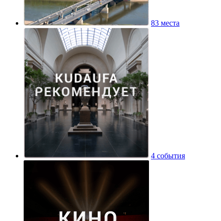
83 места
4 события