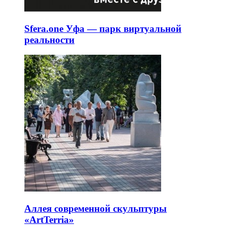
Sfera.one Уфа — парк виртуальной
реальности
Аллея современной скульптуры
«ArtTerria»