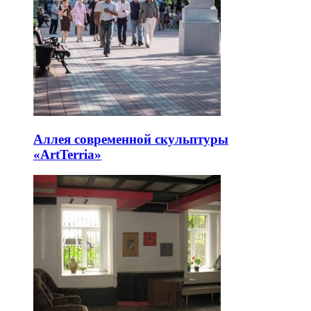
Аллея современной скульптуры
«ArtTerria»