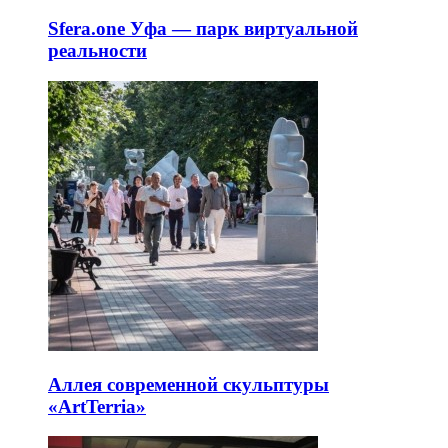
Sfera.one Уфа — парк виртуальной
реальности
Аллея современной скульптуры
«ArtTerria»