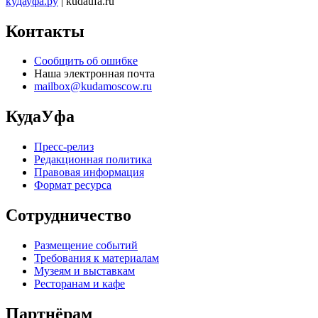
кудауфа.ру
| kudaufa.ru
Контакты
Сообщить об ошибке
Наша электронная почта
mailbox@kudamoscow.ru
КудаУфа
Пресс-релиз
Редакционная политика
Правовая информация
Формат ресурса
Сотрудничество
Размещение событий
Требования к материалам
Музеям и выставкам
Ресторанам и кафе
Партнёрам