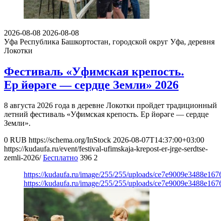
2026-08-08
2026-08-08
Уфа
Республика Башкортостан, городской округ Уфа, деревня
Локотки
Фестиваль «Уфимская крепость.
Ер йөрәге — сердце Земли» 2026
8 августа 2026 года в деревне Локотки пройдет традиционный
летний фестиваль «Уфимская крепость. Ер йөрәге — сердце
Земли».
0
RUB
https://schema.org/InStock
2026-08-07T14:37:00+03:00
https://kudaufa.ru/event/festival-ufimskaja-krepost-er-jrge-serdtse-
zemli-2026/
Бесплатно
396
2
https://kudaufa.ru/image/255/255/uploads/ce7e9009e3488e16
https://kudaufa.ru/image/255/255/uploads/ce7e9009e3488e16