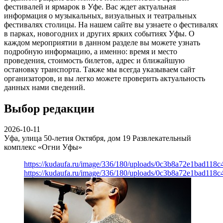
фестивалей и ярмарок в Уфе. Вас ждет актуальная
информация о музыкальных, визуальных и театральных
фестивалях столицы. На нашем сайте вы узнаете о фестивалях
в парках, новогодних и других ярких событиях Уфы. О
каждом мероприятии в данном разделе вы можете узнать
подробную информацию, а именно: время и место
проведения, стоимость билетов, адрес и ближайшую
остановку транспорта. Также мы всегда указываем сайт
организаторов, и вы легко можете проверить актуальность
данных нами сведений.
Выбор редакции
2026-10-11
Уфа, улица 50-летия Октября, дом 19
Развлекательный
комплекс «Огни Уфы»
https://kudaufa.ru/image/336/180/uploads/0c3b8a72e1bad118
https://kudaufa.ru/image/336/180/uploads/0c3b8a72e1bad118