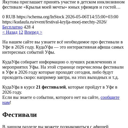
Якутова приглашает принять участие в детском инклюзивном
фестивале «Крылья моей мечты» юных уфимцев и гостей…
0
RUB
https://schema.org/InStock
2026-05-06T14:55:00+03:00
https://kudaufa.ru/event/festival-krylja-moej-mechty-2026/
Бесплатно
428
4
< Назад
1
2
Вперед >
На нашем сайте вы узнаете всё необходимое про фестивали в
Уфе в 2026 году. КудаУфа — это интерактивная афиша самых
интересных событий Уфы.
КудаУфа собирает информацию о лучших развлечениях и
мероприятих Уфы. На этой странице перечислены фестивали
в Уфе в 2026 году которые проходят сегодня, либо будут
проходить скоро: например завтра, на этих выходных и т.д.
КудаУфа в курсе
21 фестивалей
, которые пройдут в Уфе в
2026 году.
Если вы знаете о событии, которого нет на сайте,
сообщите
нам
!
Фестивали
В данном разделе вы можете познакомиться с афишей