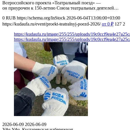
Всероссийского проекта «Театральный поезд» —
он приурочен к 150‑летию Союза театральных деятелей…
0
RUB
https://schema.org/InStock
2026-06-04T13:06:00+03:00
https://kudaufa.ru/event/proekt-teatralnyj-poezd-2026/
от 0
₽
127
2
https://kudaufa.ru/image/255/255/uploads/19c0ccf9ea4e27a25
https://kudaufa.ru/image/255/255/uploads/19c0ccf9ea4e27a25
2026-06-09
2026-06-09
Уфа
Уфа, Кустаревская набережная