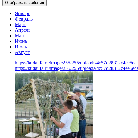
Отображать события
Январь
Февраль
Март
Апрель
Май
Июнь
Июль
Август
https://kudaufa.ru/image/255/255/uploads/4c57d28312c4ee5ed
https://kudaufa.ru/image/255/255/uploads/4c57d28312c4ee5ed