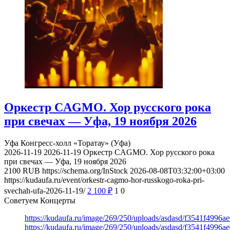
Оркестр CAGMO. Хор русского рока
при свечах — Уфа, 19 ноября 2026
Уфа
Конгресс-холл «Торатау» (Уфа)
2026-11-19
2026-11-19
Оркестр CAGMO. Хор русского рока
при свечах — Уфа, 19 ноября 2026
2100
RUB
https://schema.org/InStock
2026-08-08T03:32:00+03:00
https://kudaufa.ru/event/orkestr-cagmo-hor-russkogo-roka-pri-
svechah-ufa-2026-11-19/
2 100
₽
1
0
Советуем Концерты
https://kudaufa.ru/image/269/250/uploads/asdasd/f3541f4996
https://kudaufa.ru/image/269/250/uploads/asdasd/f3541f4996