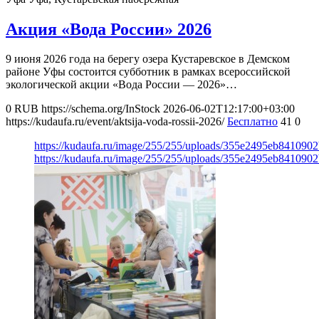
Акция «Вода России» 2026
9 июня 2026 года на берегу озера Кустаревское в Демском
районе Уфы состоится субботник в рамках всероссийской
экологической акции «Вода России — 2026»…
0
RUB
https://schema.org/InStock
2026-06-02T12:17:00+03:00
https://kudaufa.ru/event/aktsija-voda-rossii-2026/
Бесплатно
41
0
https://kudaufa.ru/image/255/255/uploads/355e2495eb841090
https://kudaufa.ru/image/255/255/uploads/355e2495eb841090