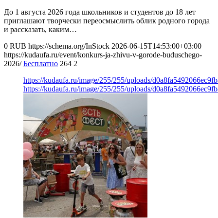
До 1 августа 2026 года школьников и студентов до 18 лет
приглашают творчески переосмыслить облик родного города
и рассказать, каким…
0
RUB
https://schema.org/InStock
2026-06-15T14:53:00+03:00
https://kudaufa.ru/event/konkurs-ja-zhivu-v-gorode-buduschego-
2026/
Бесплатно
264
2
https://kudaufa.ru/image/255/255/uploads/d0a8fa5492066ec9f
https://kudaufa.ru/image/255/255/uploads/d0a8fa5492066ec9f