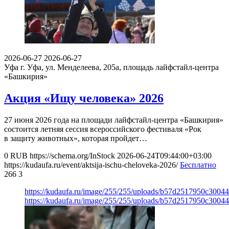
2026-06-27
2026-06-27
Уфа
г. Уфа, ул. Менделеева, 205а, площадь лайфстайл-центра
«Башкирия»
Акция «Ищу человека» 2026
27 июня 2026 года на площади лайфстайл-центра «Башкирия»
состоится летняя сессия всероссийского фестиваля «Рок
в защиту животных», которая пройдет…
0
RUB
https://schema.org/InStock
2026-06-24T09:44:00+03:00
https://kudaufa.ru/event/aktsija-ischu-cheloveka-2026/
Бесплатно
266
3
https://kudaufa.ru/image/255/255/uploads/b57d2517950c3004
https://kudaufa.ru/image/255/255/uploads/b57d2517950c3004