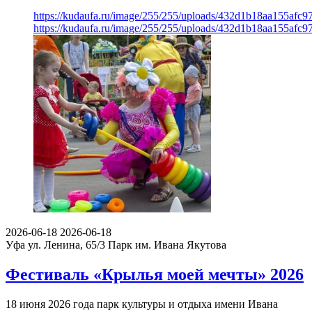
https://kudaufa.ru/image/255/255/uploads/432d1b18aa155afc9
https://kudaufa.ru/image/255/255/uploads/432d1b18aa155afc9
2026-06-18
2026-06-18
Уфа ул. Ленина, 65/3
Парк им. Ивана Якутова
Фестиваль «Крылья моей мечты» 2026
18 июня 2026 года парк культуры и отдыха имени Ивана