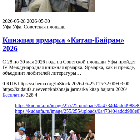
2026-05-28
2026-05-30
Уфа
Уфа, Советская площадь
Книжная ярмарка «Китап-Байрам»
2026
С 28 по 30 мая 2026 года на Советской площади Уфы пройдет
IV Международная книжная ярмарка. Ярмарка, как и прежде,
объединит любителей литературы…
0
RUB
https://schema.org/InStock
2026-05-25T15:32:00+03:00
https://kudaufa.ru/event/knizhnaja-jarmarka-kitap-bajram-2026/
Бесплатно
328
4
https://kudaufa.ru/image/255/255/uploads/0a473404addd988
https://kudaufa.ru/image/255/255/uploads/0a473404addd988