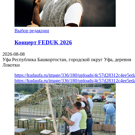
Выбор редакции
Концерт FEDUK 2026
2026-08-08
Уфа
Республика Башкортостан, городской округ Уфа, деревня
Локотки
https://kudaufa.ru/image/336/180/uploads/4c57d28312c4ee5ed
https://kudaufa.ru/image/336/180/uploads/4c57d28312c4ee5ed