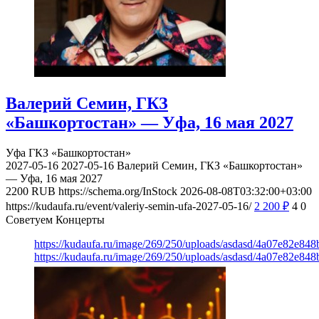
Валерий Семин, ГКЗ
«Башкортостан» — Уфа, 16 мая 2027
Уфа
ГКЗ «Башкортостан»
2027-05-16
2027-05-16
Валерий Семин, ГКЗ «Башкортостан»
— Уфа, 16 мая 2027
2200
RUB
https://schema.org/InStock
2026-08-08T03:32:00+03:00
https://kudaufa.ru/event/valeriy-semin-ufa-2027-05-16/
2 200
₽
4
0
Советуем Концерты
https://kudaufa.ru/image/269/250/uploads/asdasd/4a07e82e84
https://kudaufa.ru/image/269/250/uploads/asdasd/4a07e82e84