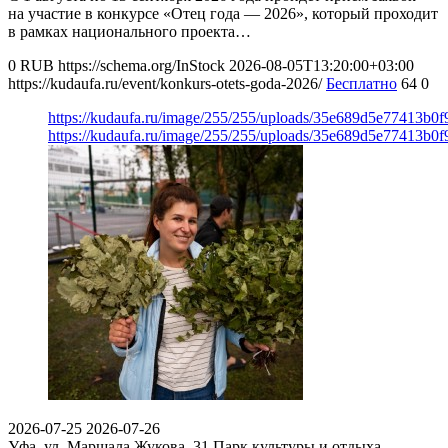
на участие в конкурсе «Отец года — 2026», который проходит
в рамках национального проекта…
0
RUB
https://schema.org/InStock
2026-08-05T13:20:00+03:00
https://kudaufa.ru/event/konkurs-otets-goda-2026/
Бесплатно
64
0
https://kudaufa.ru/image/255/255/uploads/35e689d5e77413b0
https://kudaufa.ru/image/255/255/uploads/35e689d5e77413b0
2026-07-25
2026-07-26
Уфа, ул. Маршала Жукова, 31
Парк культуры и отдыха