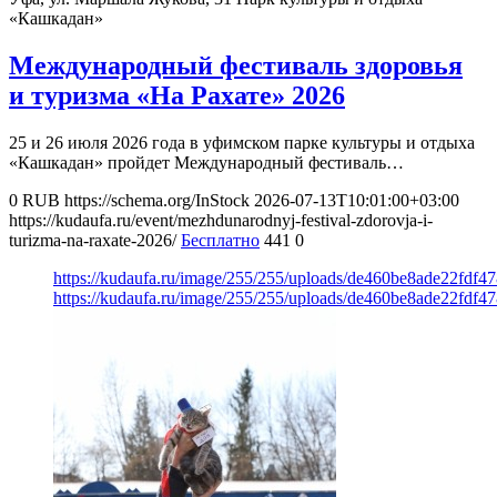
«Кашкадан»
Международный фестиваль здоровья
и туризма «На Рахате» 2026
25 и 26 июля 2026 года в уфимском парке культуры и отдыха
«Кашкадан» пройдет Международный фестиваль…
0
RUB
https://schema.org/InStock
2026-07-13T10:01:00+03:00
https://kudaufa.ru/event/mezhdunarodnyj-festival-zdorovja-i-
turizma-na-raxate-2026/
Бесплатно
441
0
https://kudaufa.ru/image/255/255/uploads/de460be8ade22fdf
https://kudaufa.ru/image/255/255/uploads/de460be8ade22fdf