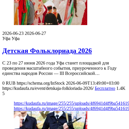
2026-06-23
2026-06-27
Уфа
Уфа
Детская Фольклориада 2026
С 23 по 27 июня 2026 года Уфа станет площадкой для
проведения масштабного события, приуроченного к Году
единства народов России — III Всероссийской…
0
RUB
https://schema.org/InStock
2026-06-09T13:49:00+03:00
https://kudaufa.ru/event/detskaja-folkloriada-2026/
Бесплатно
1.4K
5
https://kudaufa.ru/image/255/255/uploads/4f6941d4f9ba54161
https://kudaufa.ru/image/255/255/uploads/4f6941d4f9ba54161