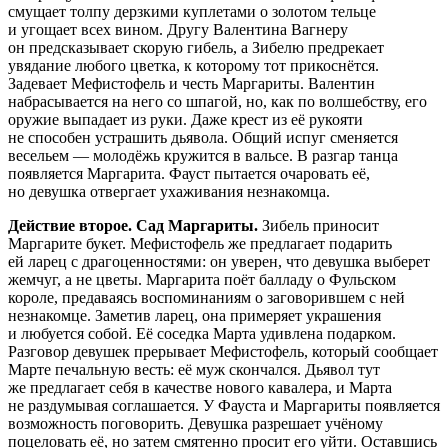
смущает толпу дерзкими куплетами о золотом тельце
и угощает всех вином. Другу Валентина Вагнеру
он предсказывает скорую гибель, а Зибелю предрекает
увядание любого цветка, к которому тот прикоснётся.
Задевает Мефистофель и честь Маргариты. Валентин
набрасывается на него со шпагой, но, как по волшебству, его
оружие выпадает из руки. Даже крест из её рукояти
не способен устрашить дьявола. Общий испуг сменяется
весельем — молодёжь кружится в вальсе. В разгар танца
появляется Маргарита. Фауст пытается очаровать её,
но девушка отвергает ухаживания незнакомца.
Действие второе. Сад Маргариты.
Зибель приносит
Маргарите букет. Мефистофель же предлагает подарить
ей ларец с драгоценностями: он уверен, что девушка выберет
жемчуг, а не цветы. Маргарита поёт балладу о Фульском
короле, предаваясь воспоминаниям о заговорившем с ней
незнакомце. Заметив ларец, она примеряет украшения
и любуется собой. Её соседка Марта удивлена подарком.
Разговор девушек прерывает Мефистофель, который сообщает
Марте печальную весть: её муж скончался. Дьявол тут
же предлагает себя в качестве нового кавалера, и Марта
не раздумывая соглашается. У Фауста и Маргариты появляется
возможность поговорить. Девушка разрешает учёному
поцеловать её, но затем смятенно просит его уйти. Оставшись