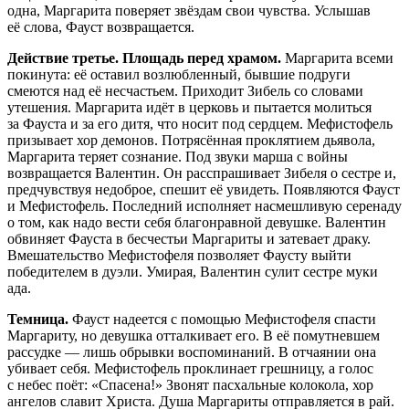
одна, Маргарита поверяет звёздам свои чувства. Услышав
её слова, Фауст возвращается.
Действие третье. Площадь перед храмом.
Маргарита всеми
покинута: её оставил возлюбленный, бывшие подруги
смеются над её несчастьем. Приходит Зибель со словами
утешения. Маргарита идёт в церковь и пытается молиться
за Фауста и за его дитя, что носит под сердцем. Мефистофель
призывает хор демонов. Потрясённая проклятием дьявола,
Маргарита теряет сознание. Под звуки марша с войны
возвращается Валентин. Он расспрашивает Зибеля о сестре и,
предчувствуя недоброе, спешит её увидеть. Появляются Фауст
и Мефистофель. Последний исполняет насмешливую серенаду
о том, как надо вести себя благонравной девушке. Валентин
обвиняет Фауста в бесчестьи Маргариты и затевает драку.
Вмешательство Мефистофеля позволяет Фаусту выйти
победителем в дуэли. Умирая, Валентин сулит сестре муки
ада.
Темница.
Фауст надеется с помощью Мефистофеля спасти
Маргариту, но девушка отталкивает его. В её помутневшем
рассудке — лишь обрывки воспоминаний. В отчаянии она
убивает себя. Мефистофель проклинает грешницу, а голос
с небес поёт: «Спасена!» Звонят пасхальные колокола, хор
ангелов славит Христа. Душа Маргариты отправляется в рай.