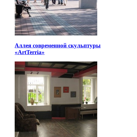
Аллея современной скульптуры
«ArtTerria»