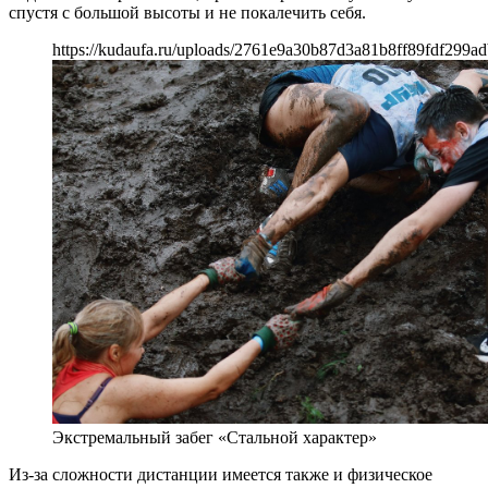
спустя с большой высоты и не покалечить себя.
https://kudaufa.ru/uploads/2761e9a30b87d3a81b8ff89fdf299ad
Экстремальный забег «Стальной характер»
Из-за сложности дистанции имеется также и физическое