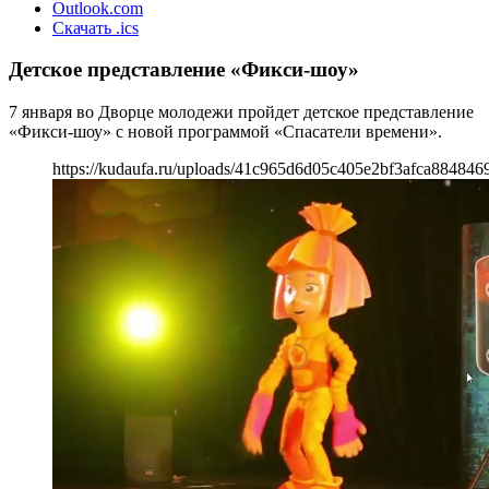
Outlook.com
Скачать .ics
Детское представление «Фикси-шоу»
7 января во Дворце молодежи пройдет детское представление
«Фикси-шоу» с новой программой «Спасатели времени».
https://kudaufa.ru/uploads/41c965d6d05c405e2bf3afca8848469