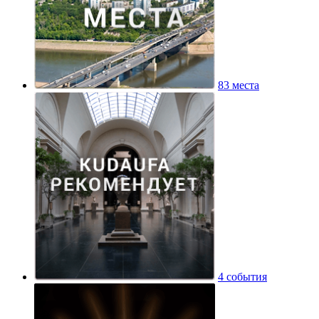
83 места
4 события