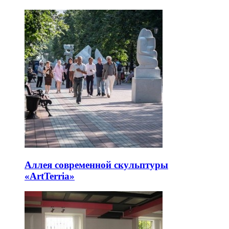
Аллея современной скульптуры
«ArtTerria»