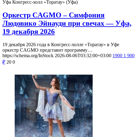
Уфа
Конгресс-холл «Торатау» (Уфа)
Оркестр CAGMO – Симфония
Людовико Эйнауди при свечах — Уфа,
19 декабря 2026
19 декабря 2026 года в Конгресс-холле «Торатау» в Уфе
оркестр CAGMO представит программу…
https://schema.org/InStock
2026-08-06T03:32:00+03:00
1900
1 900
₽
20
0