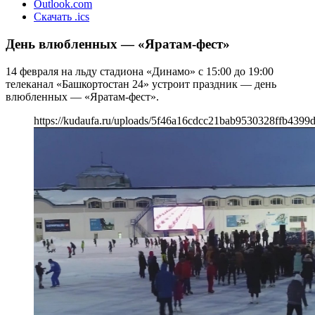
Outlook.com
Скачать .ics
День влюбленных — «Яратам-фест»
14 февраля на льду стадиона «Динамо» с 15:00 до 19:00
телеканал «Башкортостан 24» устроит праздник — день
влюбленных — «Яратам-фест».
https://kudaufa.ru/uploads/5f46a16cdcc21bab9530328ffb4399d