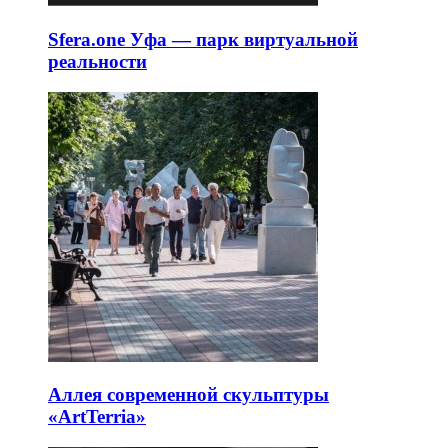
Sfera.one Уфа — парк виртуальной
реальности
Аллея современной скульптуры
«ArtTerria»