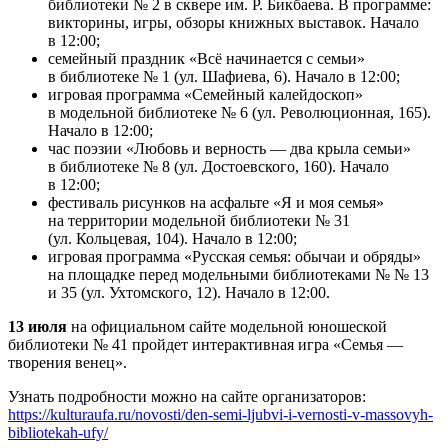
библиотеки № 2 в сквере им. Р. Бикбаева. В программе:
викторины, игры, обзоры книжных выставок. Начало
в 12:00;
семейный праздник «Всё начинается с семьи»
в библиотеке № 1 (ул. Шафиева, 6). Начало в 12:00;
игровая программа «Семейный калейдоскоп»
в модельной библиотеке № 6 (ул. Революционная, 165).
Начало в 12:00;
час поэзии «Любовь и верность — два крыла семьи»
в библиотеке № 8 (ул. Достоевского, 160). Начало
в 12:00;
фестиваль рисунков на асфальте «Я и моя семья»
на территории модельной библиотеки № 31
(ул. Кольцевая, 104). Начало в 12:00;
игровая программа «Русская семья: обычаи и обряды»
на площадке перед модельными библиотеками № № 13
и 35 (ул. Ухтомского, 12). Начало в 12:00.
13 июля
на официальном сайте модельной юношеской
библиотеки № 41 пройдет интерактивная игра «Семья —
творения венец».
Узнать подробности можно на сайте организаторов:
https://kulturaufa.ru/novosti/den-semi-ljubvi-i-vernosti-v-massovyh-
bibliotekah-ufy/