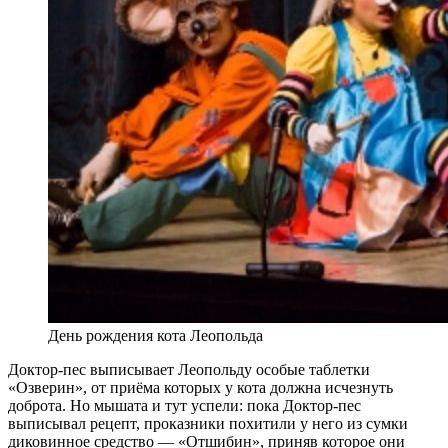
День рождения кота Леопольда
Доктор-пес выписывает Леопольду особые таблетки
«Озверин», от приёма которых у кота должна исчезнуть
доброта. Но мышата и тут успели: пока Доктор-пес
выписывал рецепт, проказники похитили у него из сумки
диковинное средство — «Отшибин», приняв которое они