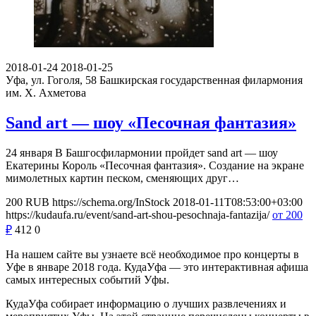
2018-01-24
2018-01-25
Уфа, ул. Гоголя, 58
Башкирская государственная филармония
им. Х. Ахметова
Sand art — шоу «Песочная фантазия»
24 января В Башгосфилармонии пройдет sand art — шоу
Екатерины Король «Песочная фантазия». Создание на экране
мимолетных картин песком, сменяющих друг…
200
RUB
https://schema.org/InStock
2018-01-11T08:53:00+03:00
https://kudaufa.ru/event/sand-art-shou-pesochnaja-fantazija/
от 200
₽
412
0
На нашем сайте вы узнаете всё необходимое про концерты в
Уфе в январе 2018 года. КудаУфа — это интерактивная афиша
самых интересных событий Уфы.
КудаУфа собирает информацию о лучших развлечениях и