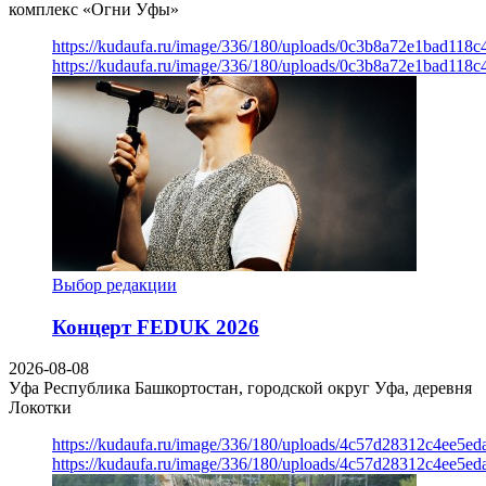
комплекс «Огни Уфы»
https://kudaufa.ru/image/336/180/uploads/0c3b8a72e1bad118
https://kudaufa.ru/image/336/180/uploads/0c3b8a72e1bad118
Выбор редакции
Концерт FEDUK 2026
2026-08-08
Уфа
Республика Башкортостан, городской округ Уфа, деревня
Локотки
https://kudaufa.ru/image/336/180/uploads/4c57d28312c4ee5ed
https://kudaufa.ru/image/336/180/uploads/4c57d28312c4ee5ed