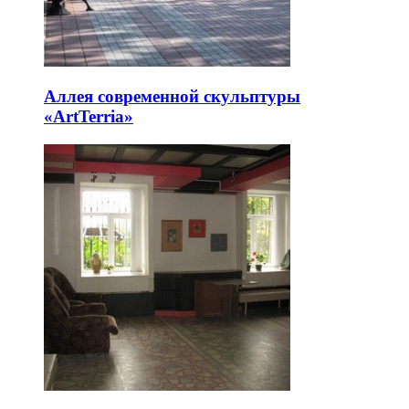
Аллея современной скульптуры
«ArtTerria»