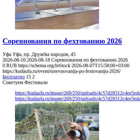
Соревнования по фехтованию 2026
Уфа
Уфа, пр. Дружбы народов, 45
2026-08-10
2026-08-18
Соревнования по фехтованию 2026
0
RUB
https://schema.org/InStock
2026-08-07T15:58:00+03:00
https://kudaufa.ru/event/sorevnovanija-po-fextovaniju-2026/
Бесплатно
15
2
Советуем Фестивали
https://kudaufa.ru/image/269/250/uploads/4c57d28312c4ee5ed
https://kudaufa.ru/image/269/250/uploads/4c57d28312c4ee5ed