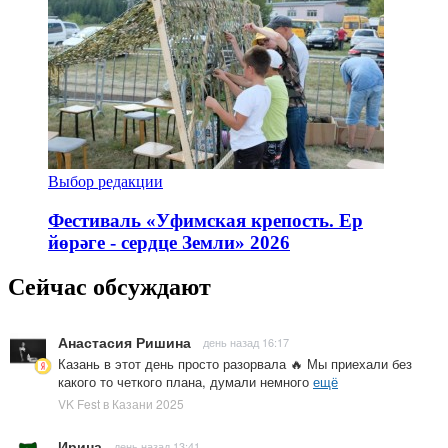
Выбор редакции
Фестиваль «Уфимская крепость. Ер
йөрәге - сердце Земли» 2026
Сейчас обсуждают
Анастасия Ришина
день назад 16:17
Казань в этот день просто разорвала 🔥 Мы приехали без
какого то четкого плана, думали немного
ещё
VK Fest в Казани 2025
Ирина
день назад 13:41