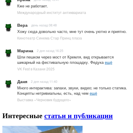
Кже не работает.
Международный институт антиквариата
Вера
день назад 08:48
Хожу сюда довольно часто, мне тут очень уютно и приятно.
Кинотеатр Синема Стар Принц плаза
Марина
2 дня назад 16:25
Шли пешком через мост от Кремля, вид открывается
шикарный на фестивальную площадку. Федука
ещё
VK Fest в Казани 2025
Даня
2 дня назад 11:40
Много интерактива: запахи, звуки, видео; не только статика.
Концепты нетривиальны, есть, над чем
ещё
Выставка «Черновик будущего»
Интересные
статьи и публикации