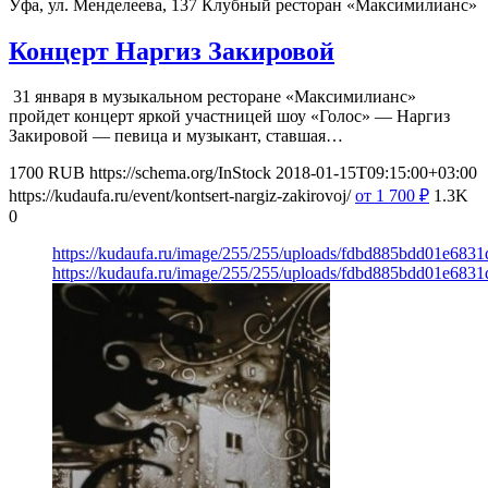
Уфа, ул. Менделеева, 137
Клубный ресторан «Максимилианс»
Концерт Наргиз Закировой
31 января в музыкальном ресторане «Максимилианс»
пройдет концерт яркой участницей шоу «Голос» — Наргиз
Закировой — певица и музыкант, ставшая…
1700
RUB
https://schema.org/InStock
2018-01-15T09:15:00+03:00
https://kudaufa.ru/event/kontsert-nargiz-zakirovoj/
от 1 700
₽
1.3K
0
https://kudaufa.ru/image/255/255/uploads/fdbd885bdd01e683
https://kudaufa.ru/image/255/255/uploads/fdbd885bdd01e683