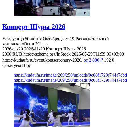
Концерт Шуры 2026
Уфа, улица 50-летия Октября, дом 19
Развлекательный
комплекс «Огни Уфы»
2026-11-20
2026-11-20
Концерт Шуры 2026
2000
RUB
https://schema.org/InStock
2026-05-29T11:59:00+03:00
https://kudaufa.ru/event/kontsert-shury-2026/
от 2 000
₽
192
0
Советуем Шоу
https://kudaufa.ru/image/269/250/uploads/0c08f1729f744a7e
https://kudaufa.ru/image/269/250/uploads/0c08f1729f744a7e