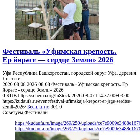
Фестиваль «Уфимская крепость.
Ер йөрәге — сердце Земли» 2026
Уфа
Республика Башкортостан, городской округ Уфа, деревня
Локотки
2026-08-08
2026-08-08
Фестиваль «Уфимская крепость. Ер
йөрәге - сердце Земли» 2026
0
RUB
https://schema.org/InStock
2026-08-07T14:37:00+03:00
https://kudaufa.ru/event/festival-ufimskaja-krepost-er-jrge-serdtse-
zemli-2026/
Бесплатно
301
0
Советуем Фестивали
https://kudaufa.ru/image/269/250/uploads/ce7e9009e3488e16
https://kudaufa.ru/image/269/250/uploads/ce7e9009e3488e16