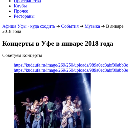
Пространства
Клубы
Прочее
Рестораны
Афиша Уфы - куда сходить
➔
События
➔
Музыка
➔
В январе
2018 года
Концерты в Уфе в январе 2018 года
Советуем Концерты
https://kudaufa.ru/image/269/250/uploads/989a0ec3abf80abb
https://kudaufa.ru/image/269/250/uploads/989a0ec3abf80abb