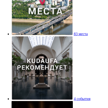
83 места
4 события