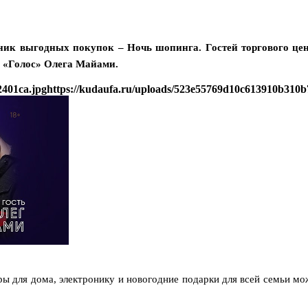
аздник выгодных покупок – Ночь шопинга. Гостей торгового ц
у «Голос» Олега Майами.
2401ca.jpg
https://kudaufa.ru/uploads/523e55769d10c613910b310b
ары для дома, электронику и новогодние подарки для всей семьи м