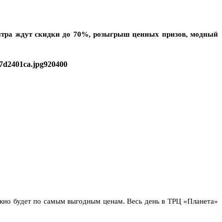
ентра ждут скидки до 70%, розыгрыш ценных призов, модный
7d2401ca.jpg
920
400
ожно будет по самым выгодным ценам. Весь день в ТРЦ «Планета»