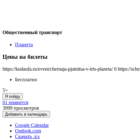
Общественный транспорт
Планета
Цены на билеты
https://kudaufa.ru/event/chernaja-pjatnitsa-v-trts-planeta/
0
https://sch
Бесплатно
5+
Я пойду
61 нравится
3999
просмотров
Добавить в календарь
Google Calendar
Outlook.com
Скачать .ics