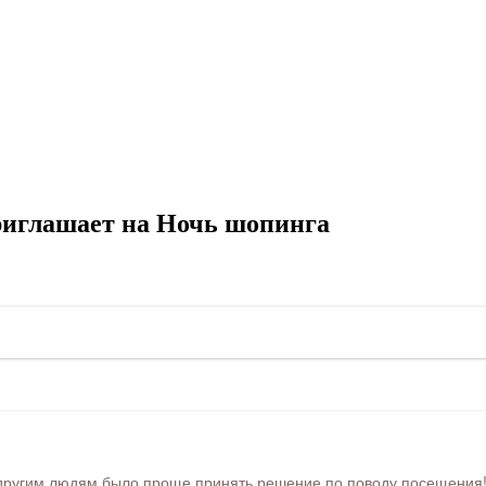
риглашает на Ночь шопинга
ругим людям было проще принять решение по поводу посещения! Ра