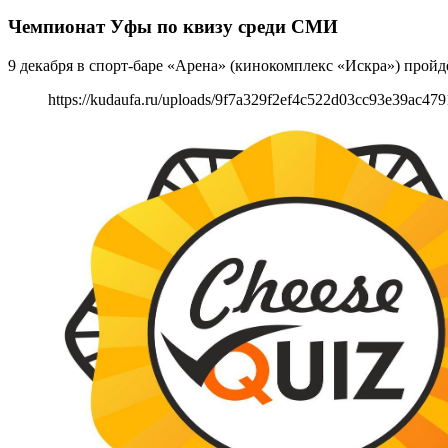
Чемпионат Уфы по квизу среди СМИ
9 декабря в спорт-баре «Арена» (кинокомплекс «Искра») прой
https://kudaufa.ru/uploads/9f7a329f2ef4c522d03cc93e39ac479