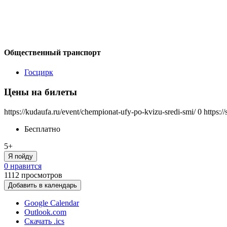
Общественный транспорт
Госцирк
Цены на билеты
https://kudaufa.ru/event/chempionat-ufy-po-kvizu-sredi-smi/
0
https:/
Бесплатно
5+
Я пойду
0 нравится
1112
просмотров
Добавить в календарь
Google Calendar
Outlook.com
Скачать .ics