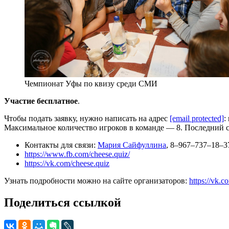
Чемпионат Уфы по квизу среди СМИ
Участие бесплатное
.
Чтобы подать заявку, нужно написать на адрес
[email protected]
:
Максимальное количество игроков в команде — 8. Последний ср
Контакты для связи:
Мария Сайфуллина
, 8–967–737–18–3
https://www.fb.com/cheese.quiz/
https://vk.com/cheese.quiz
Узнать подробности можно на сайте организаторов:
https://vk.c
Поделиться ссылкой