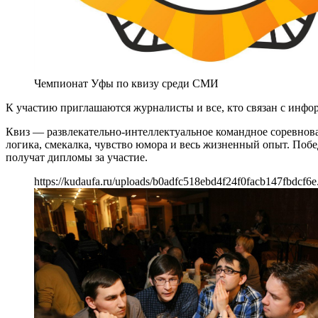
Чемпионат Уфы по квизу среди СМИ
К участию приглашаются журналисты и все, кто связан с инфо
Квиз — развлекательно-интеллектуальное командное соревнован
логика, смекалка, чувство юмора и весь жизненный опыт. Поб
получат дипломы за участие.
https://kudaufa.ru/uploads/b0adfc518ebd4f24f0facb147fbdcf6e