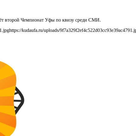
дёт второй Чемпионат Уфы по квизу среди СМИ.
1.jpg
https://kudaufa.ru/uploads/9f7a329f2ef4c522d03cc93e39ac4791.j