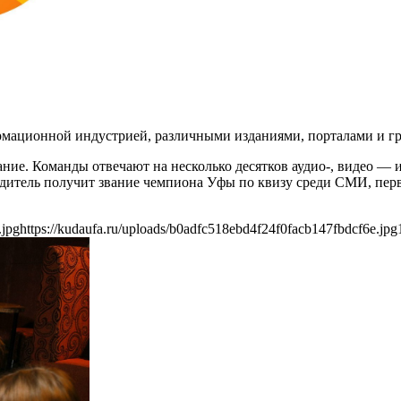
рмационной индустрией, различными изданиями, порталами и гр
ие. Команды отвечают на несколько десятков аудио-, видео — и
едитель получит звание чемпиона Уфы по квизу среди СМИ, пер
.jpg
https://kudaufa.ru/uploads/b0adfc518ebd4f24f0facb147fbdcf6e.jpg