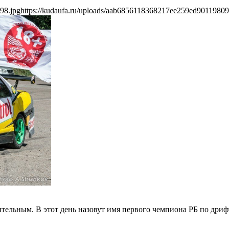
98.jpg
https://kudaufa.ru/uploads/aab6856118368217ee259ed90119809
ительным. В этот день назовут имя первого чемпиона РБ по дриф