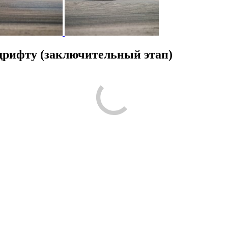
дрифту (заключительный этап)
ругим людям было проще принять решение по поводу посещения! Ра
м, что вам понравилось, а что нет, что запомнилось, что показал