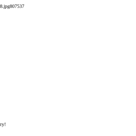
8.jpg
807
537
ту!