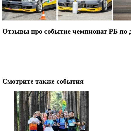
Отзывы про событие чемпионат РБ по 
Новые
Лучшие
Ранее
Пожалуйста, оставьте подробный отзыв или комментарий, чтобы д
посещение.
Поделитесь с своими впечатлениями от посещения. Напишите о то
расскажите об их впечатлениях.
Будьте корректны, и соблюдайте правила приличия.