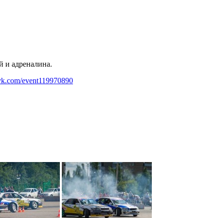
й и адреналина.
.vk.com/event119970890