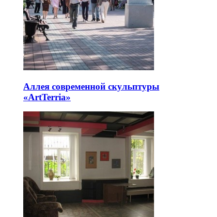
Аллея современной скульптуры
«ArtTerria»