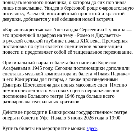
повидать молодого помещика, о котором до сих пор знала
лишь понаслышке. Увидев в берёзовой роще очаровательную
поселянку, Алексей, восхищённый простотой и красотой
девушки, добивается у неё обещания новой встречи.
«Барышня-крестьянка» Александра Сергеевича Пушкина —
это ироничный парафраз на тему «Ромео и Джульетты»
в русской сельской глубинке начала XIX века. Премьерная
постановка по сути является сценической экранизацией
повести и представляет собой её танцевальное переживание.
Оригинальный вариант балета был написан Борисом
Асафьевым в 1945 году. Сегодня постановщики дополнили
спектакль музыкой композитора из балета «Пламя Парижа»
и его Концертом для гитары, а также произведениями
Дмитрия Шостаковича для новых массовых сцен. Именно
немногочисленность массовых сцен в первоначальной
постановке Большого театра 1946 года больше всего
разочаровала театральных критиков.
Действие проходит в Башкирском государственном театре
оперы и балета в Уфе. Начало 5 июня 2026 года в 19:00.
Купить билеты на мероприятие можно
здесь
.