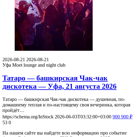
2026-08-21
2026-08-21
Уфа
Мoet lounge and night club
Татаро — башкирская Чак-чак
дискотека — Уфа, 21 августа 2026
Татаро — башкирская Чак-чак дискотека — душевная, по-
домашнему теплая и по-настоящему своя вечеринка, которая
пройдёт…
https://schema.org/InStock
2026-06-03T03:32:00+03:00
900
900
₽
53
0
На нашем сайте вы найдете всю информацию про событие