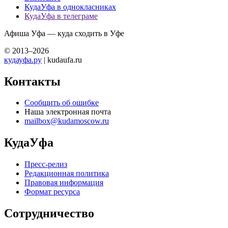
КудаУфа в однокласниках
КудаУфа в телеграме
Афиша Уфа — куда сходить в Уфе
© 2013–2026
кудауфа.ру
| kudaufa.ru
Контакты
Сообщить об ошибке
Наша электронная почта
mailbox@kudamoscow.ru
КудаУфа
Пресс-релиз
Редакционная политика
Правовая информация
Формат ресурса
Сотрудничество