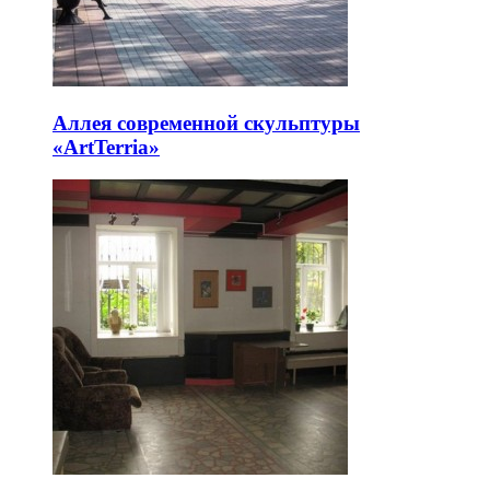
Аллея современной скульптуры
«ArtTerria»