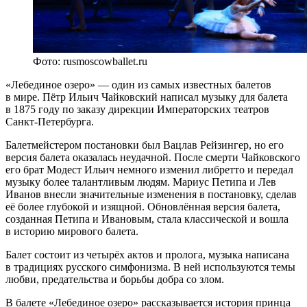
Фото: rusmoscowballet.ru
«Лебединое озеро» — один из самых известных балетов
в мире. Пётр Ильич Чайковский написал музыку для балета
в 1875 году по заказу дирекции Императорских театров
Санкт-Петербурга.
Балетмейстером постановки был Вацлав Рейзингер, но его
версия балета оказалась неудачной. После смерти Чайковского
его брат Модест Ильич немного изменил либретто и передал
музыку более талантливым людям. Мариус Петипа и Лев
Иванов внесли значительные изменения в постановку, сделав
её более глубокой и изящной. Обновлённая версия балета,
созданная Петипа и Ивановым, стала классической и вошла
в историю мирового балета.
Балет состоит из четырёх актов и пролога, музыка написана
в традициях русского симфонизма. В ней используются темы
любви, предательства и борьбы добра со злом.
В балете «Лебединое озеро» рассказывается история принца