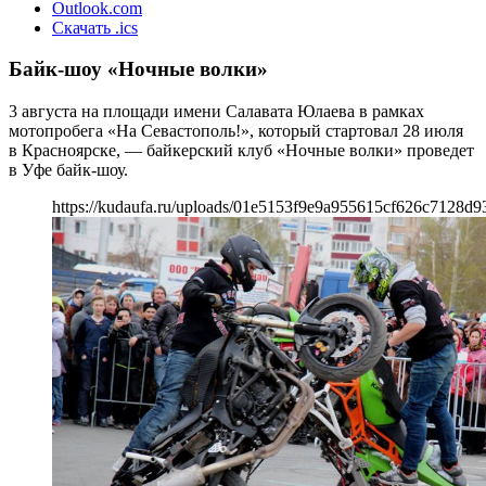
Outlook.com
Скачать .ics
Байк-шоу «Ночные волки»
3 августа на площади имени Салавата Юлаева в рамках
мотопробега «На Севастополь!», который стартовал 28 июля
в Красноярске, — байкерский клуб «Ночные волки» проведет
в Уфе байк-шоу.
https://kudaufa.ru/uploads/01e5153f9e9a955615cf626c7128d9