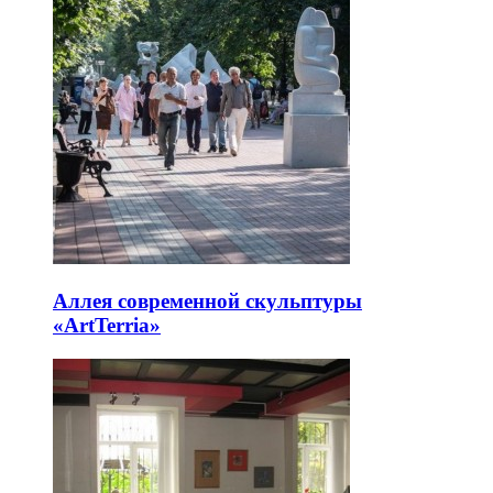
Аллея современной скульптуры
«ArtTerria»