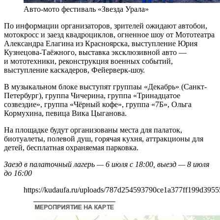
Авто-мото фестиваль «Звезда Урала»
По информации организаторов, зрителей ожидают автобои,
мотокросс и заезд квадроциклов, огненное шоу от Мототеатра
Александра Елагина из Красноярска, выступление Юрия
Кузнецова-Таёжного, выставка эксклюзивной авто —
и мототехники, реконструкция военных событий,
выступление каскадеров, Фейерверк-шоу.
В музыкальном блоке выступят группаы «Декабрь» (Санкт-
Петербург), группа Чичерина, группа «Тринадцатое
созвездие», группа «Чёрный кофе», группа «7Б», Ольга
Кормухина, певица Вика Цыганова.
На площадке будут организованы места для палаток,
биотуалеты, полевой душ, горячая кухня, аттракционы для
детей, бесплатная охраняемая парковка.
Заезд в палаточный лагерь — 6 июля с 18:00, выезд — 8 июля
до 16:00
https://kudaufa.ru/uploads/787d254593790ce1a377ff199d3955