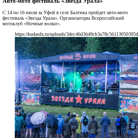
Авто-мото фестиваль «Звезда Урала»
С 14 по 16 июля за Уфой в селе Балтика пройдет авто-мото
фестиваль «Звезда Урала». Организаторы Всероссийский
мотоклуб «Ночные волки».
https://kudaufa.ru/uploads/3dec46d3649cb3a78c56113050395d