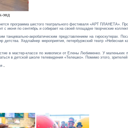
к-энд
вернется программа шестого театрального фестиваля «АРТ ПЛАНЕТА». Пр
т с июня по сентябрь и собирает на своей площадке творческие коллект
им танцевально-акробатическим представлением на гироскутерах. Посл
ир детства. Хедлайнер мероприятия, петербуржский театр «Небесная ка
стие в мастер-классе по живописи от Елены Любименко. У маленьких 
учаться в детской школе телевидения «Телешко». Помимо этого, зрителе
.
ия