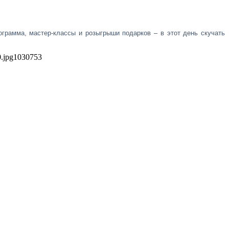
рамма, мастер-классы и розыгрыши подарков – в этот день скучать
.jpg
1030
753