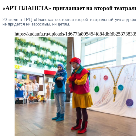
«АРТ ПЛАНЕТА» приглашает на второй театрал
20 июля в ТРЦ «Планета» состоится второй театральный уик-энд ф
не придется ни взрослым, ни детям.
https://kudaufa.ru/uploads/1d677fa895454fd84dbfdb25373833