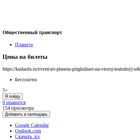
Общественный транспорт
Планета
Цены на билеты
https://kudaufa.ru/event/art-planeta-priglashaet-na-vtoroj-teatralnyj-ui
Бесплатно
5+
Я пойду
0 нравится
154
просмотра
Добавить в календарь
Google Calendar
Outlook.com
Скачать .ics