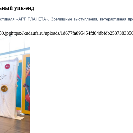
ьный уик-энд
естиваля «АРТ ПЛАНЕТА». Зрелищные выступления, интерактивная прог
50.jpg
https://kudaufa.ru/uploads/1d677fa895454fd84dbfdb2537383350