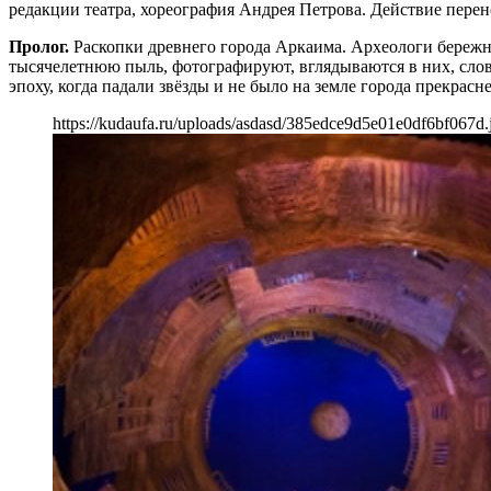
редакции театра, хореография Андрея Петрова. Действие перен
Пролог.
Раскопки древнего города Аркаима. Археологи бережн
тысячелетнюю пыль, фотографируют, вглядываются в них, слов
эпоху, когда падали звёзды и не было на земле города прекрасн
https://kudaufa.ru/uploads/asdasd/385edce9d5e01e0df6bf067d.