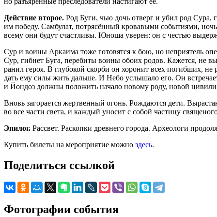
но разъярённые преследователи настигают её.
Действие второе.
Род Буги, чью дочь отверг и убил род Сура, 
им победу. Самбулат, потрясённый кровавыми событиями, ночью
всему они будут счастливы. Юноша уверен: он с честью выдер
Сур и воины Аркаима тоже готовятся к бою, но неприятель опе
Сур, гибнет Буга, перебиты воины обоих родов. Кажется, не вы
ранил героя. В глубокой скорби он хоронит всех погибших, не
дать ему силы жить дальше. И Небо услышало его. Он встречае
и Йондоз должны положить начало новому роду, новой цивили
Вновь загорается жертвенный огонь. Рождаются дети. Вырастаю
во все части света, и каждый уносит с собой частицу священого
Эпилог.
Рассвет. Раскопки древнего города. Археологи продо
Купить билеты на мероприятие можно
здесь
.
Поделиться ссылкой
Фотографии события