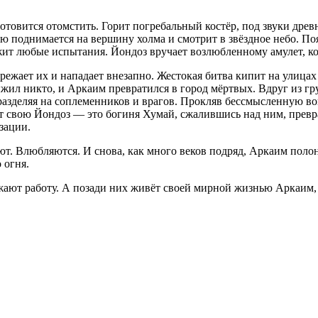
готовится отомстить. Горит погребальный костёр, под звуки дре
 поднимается на вершину холма и смотрит в звёздное небо. Поя
жит любые испытания. Йондоз вручает возлюбленному амулет, к
режает их и нападает внезапно. Жестокая битва кипит на улицах
жил никто, и Аркаим превратился в город мёртвых. Вдруг из гру
 разделяя на соплеменников и врагов. Прокляв бессмысленную в
т свою Йондоз — это богиня Хумай, сжалившись над ним, превра
зации.
т. Влюбляются. И снова, как много веков подряд, Аркаим полон
 огня.
лжают работу. А позади них живёт своей мирной жизнью Аркаим