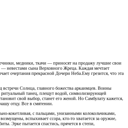
шечники, медники, ткачи — приносят на продажу лучшие свои
а — невестами сына Верховного Жреца. Каждая мечтает
ичает очертания прекрасной Дочери Неба.Ему грезится, что эта
д встречи Солнца, главного божества аркаимцев. Воины
т ритуальный танец, плещут водой, символизирующей
становит свой выбор, станет его женой. Но Самбулату кажется,
чашу отцу. Все в смятении.
льно-кокетливая, с пальцами, унизанными колокольчиками,
возмущены, вспыхивает ссора, кто-то хватается за оружие,
иты. Эрке пытается спастись, прячется в степи,