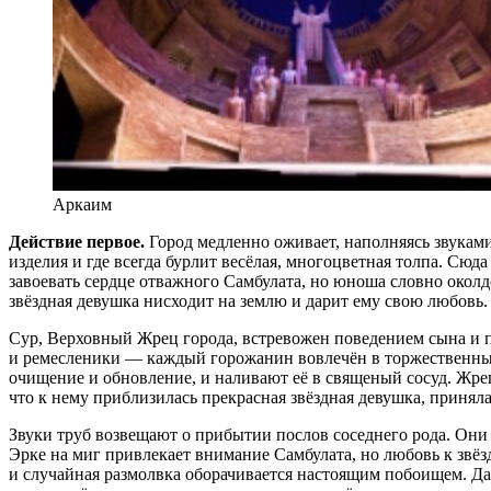
Аркаим
Действие первое.
Город медленно оживает, наполняясь звукам
изделия и где всегда бурлит весёлая, многоцветная толпа. С
завоевать сердце отважного Самбулата, но юноша словно околдо
звёздная девушка нисходит на землю и дарит ему свою любовь.
Сур, Верховный Жрец города, встревожен поведением сына и п
и ремесленики — каждый горожанин вовлечён в торжественны
очищение и обновление, и наливают её в священый сосуд. Жрец 
что к нему приблизилась прекрасная звёздная девушка, приняла
Звуки труб возвещают о прибытии послов соседнего рода. Они
Эрке на миг привлекает внимание Самбулата, но любовь к звёзд
и случайная размолвка оборачивается настоящим побоищем. Даж