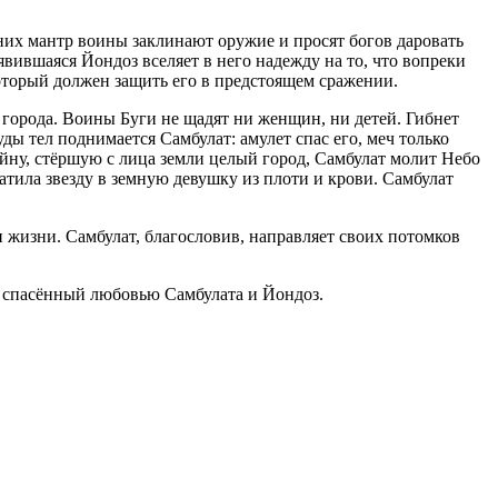
вних мантр воины заклинают оружие и просят богов даровать
вившаяся Йондоз вселяет в него надежду на то, что вопреки
оторый должен защить его в предстоящем сражении.
 города. Воины Буги не щадят ни женщин, ни детей. Гибнет
ды тел поднимается Самбулат: амулет спас его, меч только
ойну, стёршую с лица земли целый город, Самбулат молит Небо
тила звезду в земную девушку из плоти и крови. Самбулат
 жизни. Самбулат, благословив, направляет своих потомков
, спасённый любовью Самбулата и Йондоз.