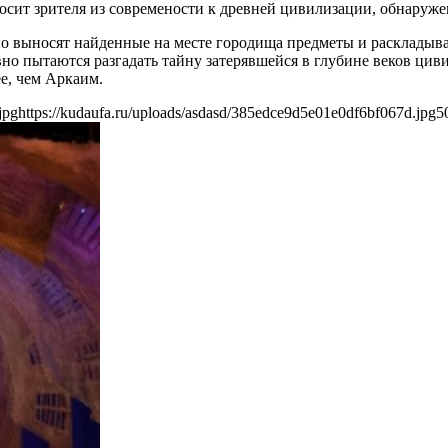
осит зрителя из современости к древней цивилизации, обнаруже
о выносят найденные на месте городища предметы и раскладыв
но пытаются разгадать тайну затерявшейся в глубине веков цив
ее, чем Аркаим.
jpg
https://kudaufa.ru/uploads/asdasd/385edce9d5e01e0df6bf067d.jpg
5