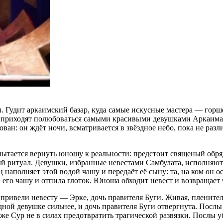
и. Гудит аркаимский базар, куда самые искусные мастера — гор
юда приходят полюбоваться самыми красивыми девушками Аркаим
ван: он ждёт ночи, всматривается в звёздное небо, пока не разл
ытается вернуть юношу к реальности: предстоит священый обря
й ритуал. Девушки, избранные невестами Самбулата, исполняю
наполняет этой водой чашу и передаёт её сыну: та, на ком он о
 его чашу и отпила глоток. Юноша обходит невест и возвращает 
 привели невесту — Эрке, дочь правителя Буги. Живая, плените
ной девушке сильнее, и дочь правителя Буги отвергнута. Послы 
е Сур не в силах предотвратить трагической развязки. Послы уб