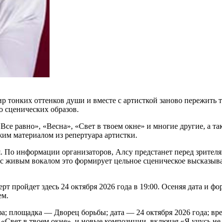
ир тонких оттенков души и вместе с артисткой заново пережить 
 сценических образов.
Все равно», «Весна», «Свет в твоем окне» и многие другие, а т
ежим материалом из репертуара артистки.
я. По информации организаторов, Алсу предстанет перед зрител
е с живым вокалом это формирует цельное сценическое высказыв
 пройдет здесь 24 октября 2026 года в 19:00. Осеняя дата и фо
ем.
; площадка — Дворец борьбы; дата — 24 октября 2026 года; вре
«Свет в твоем окне», и новые композиции, включая «Я учусь не 