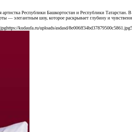
.
 артистка Республики Башкортостан и Республики Татарстан. В
ерты — элегантным шоу, которое раскрывает глубину и чувствен
.jpg
https://kudaufa.ru/uploads/asdasd/8e006ff34bd37879500c5861.jpg