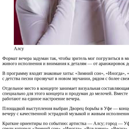
Алсу
Формат вечера задуман так, чтобы зритель мог погрузиться в м
живого исполнения и внимания к деталям — от аранжировок до
В программу входят знаковые хиты: «Зимний сон», «Иногда», «
с детства песни прозвучат в новом звучании, рядом с более св
Отдельное место в концерте занимает визуальная составляюща
специально для этого концерта и продуман до мелочей. Вмест
работают на единое настроение вечера.
Площадкой выступления выбран Дворец борьбы в Уфе — концерт
вечеру с качественной эстрадной музыкой и живым исполнени
Краткие ориентиры по событию: артистка — Алсу; город — Уфа
среди которых «Зимний сон», «Иногда», «Все равно», «Весна», 