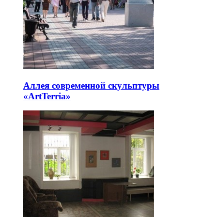
Аллея современной скульптуры
«ArtTerria»