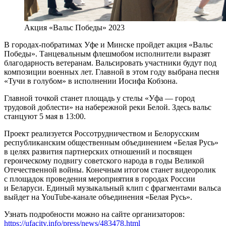
Акция «Вальс Победы» 2023
В городах-побратимах Уфе и Минске пройдет акция «Вальс
Победы». Танцевальным флешмобом исполнители выразят
благодарность ветеранам. Вальсировать участники будут под
композиции военных лет. Главной в этом году выбрана песня
«Тучи в голубом» в исполнении Иосифа Кобзона.
Главной точкой станет площадь у стелы «Уфа — город
трудовой доблести» на набережной реки Белой. Здесь вальс
станцуют 5 мая в 13:00.
Проект реализуется Россотрудничеством и Белорусским
республиканским общественным объединением «Белая Русь»
в целях развития партнерских отношений и посвящен
героическому подвигу советского народа в годы Великой
Отечественной войны. Конечным итогом станет видеоролик
с площадок проведения мероприятия в городах России
и Беларуси. Единый музыкальный клип с фрагментами вальса
выйдет на YouTube-канале объединения «Белая Русь».
Узнать подробности можно на сайте организаторов:
https://ufacity.info/press/news/483478.html