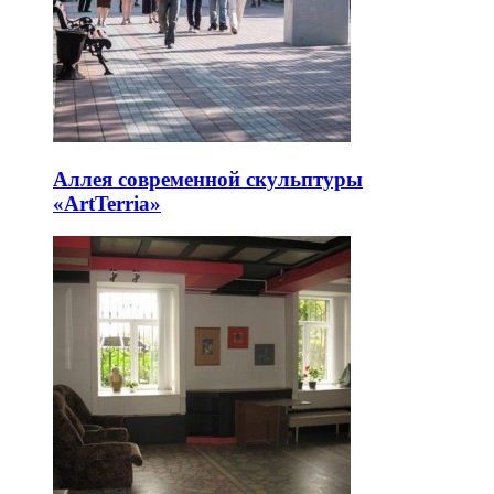
Аллея современной скульптуры
«ArtTerria»