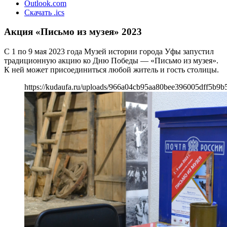
Outlook.com
Скачать .ics
Акция «Письмо из музея» 2023
С 1 по 9 мая 2023 года Музей истории города Уфы запустил
традиционную акцию ко Дню Победы — «Письмо из музея».
К ней может присоединиться любой житель и гость столицы.
https://kudaufa.ru/uploads/966a04cb95aa80bee396005dff5b9b