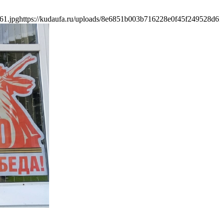
61.jpg
https://kudaufa.ru/uploads/8e6851b003b716228e0f45f249528d6