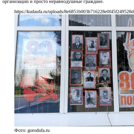
организации и просто неравнодушные граждане.
https://kudaufa.ru/uploads/8e6851b003b716228e0f45f249528d
Фото: gorodufa.ru