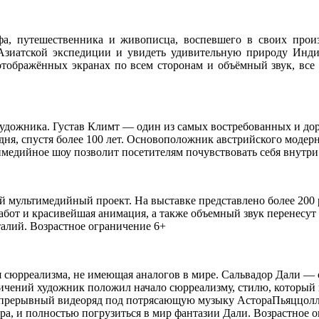
путешественника и живописца, воспевшего в своих произв
Азиатской экспедиции и увидеть удивительную природу Индии
ображённых экранах по всем сторонам и объёмный звук, все эт
дожника. Густав Климт — один из самых востребованных и доро
ня, спустя более 100 лет. Основоположник австрийского модерн
имедийное шоу позволит посетителям почувствовать себя внутри
мультимедийный проект. На выставке представлено более 200 р
абот и красивейшая анимация, а также объемный звук перенесут
талий. Возрастное ограничение 6+
сюрреализма, не имеющая аналогов в мире. Сальвадор Дали — 
ичений художник положил начало сюрреализму, стилю, который 
епрерывный видеоряд под потрясающую музыку АстораПьяццоллы
ра, и полностью погрузиться в мир фантазии Дали. Возрастное 