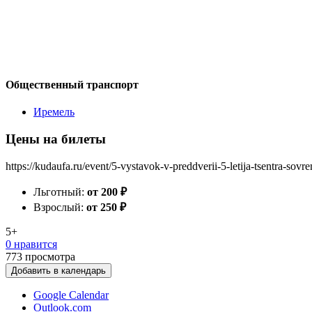
Общественный транспорт
Иремель
Цены на билеты
https://kudaufa.ru/event/5-vystavok-v-preddverii-5-letija-tsentra-sov
Льготный:
от 200
₽
Взрослый:
от 250
₽
5+
0 нравится
773
просмотра
Добавить в календарь
Google Calendar
Outlook.com