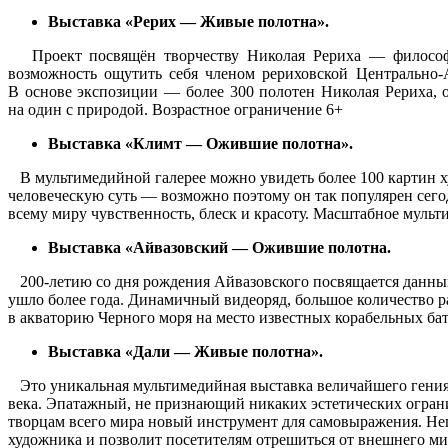
Выставка «Рерих — Живые полотна».
Проект посвящён творчеству Николая Рериха — философа, 
возможность ощутить себя членом рериховской Центрально-
В основе экспозиции — более 300 полотен Николая Рериха, от
на один с природой. Возрастное ограничение 6+
Выставка «Климт — Ожившие полотна».
В мультимедийной галерее можно увидеть более 100 картин ху
человеческую суть — возможно поэтому он так популярен сегод
всему миру чувственность, блеск и красоту. Масштабное мульт
Выставка «Айвазовский — Ожившие полотна.
200-летию со дня рождения Айвазовского посвящается данный 
ушло более года. Динамичный видеоряд, большое количество р
в акваторию Черного моря на место известных корабельных ба
Выставка «Дали — Живые полотна».
Это уникальная мультимедийная выставка величайшего гения 
века. Эпатажный, не признающий никаких эстетических огран
творцам всего мира новый инструмент для самовыражения. Н
художника и позволит посетителям отрешиться от внешнего ми