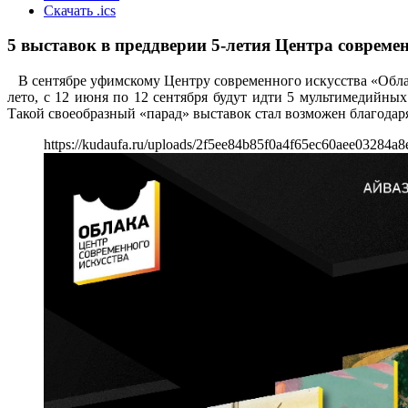
Скачать .ics
5 выставок в преддверии 5-летия Центра совреме
В сентябре уфимскому Центру современного искусства «Облака
лето, с 12 июня по 12 сентября будут идти 5 мультимедийны
Такой своеобразный «парад» выставок стал возможен благодар
https://kudaufa.ru/uploads/2f5ee84b85f0a4f65ec60aee03284a8