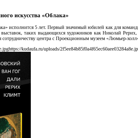
нного искусства «Облака»
» исполнится 5 лет. Первый значимый юбилей как для команды ц
х выставок, таких выдающихся художников как Николай Рерих,
я сотрудничеству центра с Проекционным музеем «Люмьер-холл»
e.jpg
https://kudaufa.ru/uploads/2f5ee84b85f0a4f65ec60aee03284a8e.j