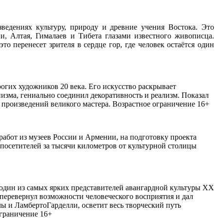
едениях культуру, природу и древние учения Востока. Это
, Алтая, Гималаев и Тибета глазами известного живописца.
о перенесет зрителя в сердце гор, где человек остаётся один
гих художников 20 века. Его искусство раскрывает
изма, гениально соединил декоративность и реализм. Показал
 произведений великого мастера. Возрастное ограничение 16+
абот из музеев России и Армении, на подготовку проекта
 посетителей за тысячи километров от культурной столицы
один из самых ярких представителей авангардной культуры ХХ
перевернул возможности человеческого восприятия и дал
 и ЛамбертоГарделли, осветит весь творческий путь
ограничение 16+