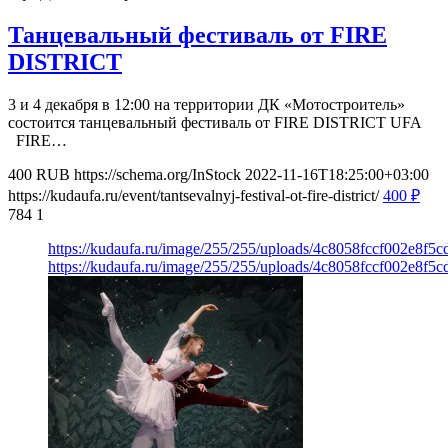
Танцевальный фестиваль от FIRE
DISTRICT
3 и 4 декабря в 12:00 на территории ДК «Мотостроитель»
состоится танцевальный фестиваль от FIRE DISTRICT UFA
FIRE…
400
RUB
https://schema.org/InStock
2022-11-16T18:25:00+03:00
https://kudaufa.ru/event/tantsevalnyj-festival-ot-fire-district/
400
₽
784
1
https://kudaufa.ru/image/255/255/uploads/4c8058fccf002e8f5
https://kudaufa.ru/image/255/255/uploads/4c8058fccf002e8f5