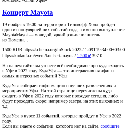
комплекс «Огни Уфы»
Концерт Mayota
19 ноября в 19:00 на территории Тинькофф Холл пройдет
одно из популярнейших событий года, а именно выступление
MayotaMayot — молодой, яркий рэп-исполнитель
из Тюмени…
1500
RUB
https://schema.org/InStock
2022-11-09T19:34:00+03:00
https://kudaufa.ru/event/kontsert-mayota/
1 500
₽
397
0
На нашем сайте вы узнаете всё необходимое про куда сходить
в Уфе в 2022 году. КудаУфа — это интерактивная афиша
самых интересных событий Уфы.
КудаУфа собирает информацию о лучших развлечениях и
мероприятих Уфы. На этой странице перечислены куда
сходить в Уфе в 2022 году которые проходят сегодня, либо
будут проходить скоро: например завтра, на этих выходных и
т.д.
КудаУфа в курсе
11 событий
, которые пройдут в Уфе в 2022
году.
Если вы знаете о событии, которого нет на сайте,
сообщите