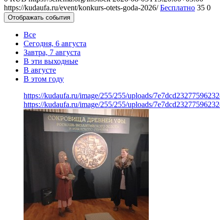
https://kudaufa.ru/event/konkurs-otets-goda-2026/
Бесплатно
35
0
Отображать события
Все
Сегодня, 6 августа
Завтра, 7 августа
В эти выходные
В августе
В этом году
https://kudaufa.ru/image/255/255/uploads/7e7dcd23277596232
https://kudaufa.ru/image/255/255/uploads/7e7dcd23277596232