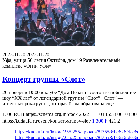
2022-11-20
2022-11-20
Уфа, улица 50-летия Октября, дом 19
Развлекательный
комплекс «Огни Уфы»
Концерт группы «Слот»
20 ноября в 19:00 в клубе “Дом Печати” состоится юбилейное
шоу “ХХ лет” от легендарной группы “Слот” "Слот” —
известная рок-группа, которая была образована еще…
1300
RUB
https://schema.org/InStock
2022-11-10T15:33:00+03:00
https://kudaufa.ru/event/kontsert-gruppy-slot/
1 300
₽
421
2
https://kudaufa.ru/image/255/255/uploads/8f7558cbc626fdec6
https://kudaufa.ru/image/255/255/uploads/8f7558cbc626fdec6