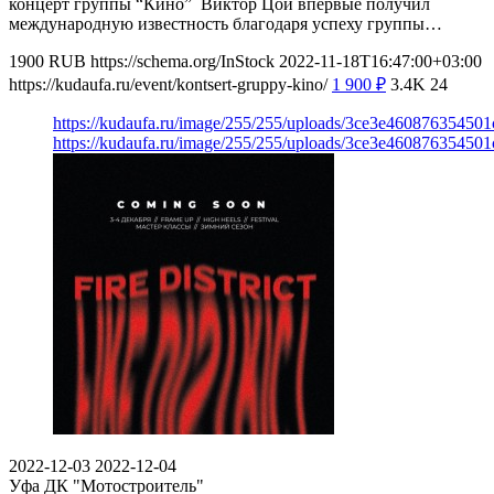
концерт группы “Кино” Виктор Цой впервые получил
международную известность благодаря успеху группы…
1900
RUB
https://schema.org/InStock
2022-11-18T16:47:00+03:00
https://kudaufa.ru/event/kontsert-gruppy-kino/
1 900
₽
3.4K
24
https://kudaufa.ru/image/255/255/uploads/3ce3e46087635450
https://kudaufa.ru/image/255/255/uploads/3ce3e46087635450
2022-12-03
2022-12-04
Уфа
ДК "Мотостроитель"