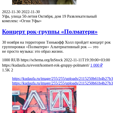
2022-11-30
2022-11-30
Уфа, улица 50-летия Октября, дом 19
Развлекательный
комплекс «Огни Уфы»
Концерт рок-группы «Полматери»
30 ноября на территории Тинькофф Холл пройдет концерт рок
группировки «Полматери» Альтернативный рок — это
не просто музыка: это образ жизни.
1000
RUB
https://schema.org/InStock
2022-11-11T19:39:00+03:00
https://kudaufa.ru/event/kontsert-rok-gruppy-polmateri/
1 000
₽
1.5K
2
https://kudaufa.ru/image/255/255/uploads/2115250b61b4b27b
https://kudaufa.ru/image/255/255/uploads/2115250b61b4b27b