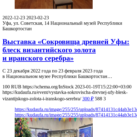
2022-12-23
2023-02-23
Уфа, ул. Советская, 14
Национальный музей Республики
Башкортостан
Выставка «Сокровища древней Уфы:
блеск византийского золота
и иранского серебра»
С 23 декабря 2022 года по 23 февраля 2023 года
в Национальном музее Республики Башкортостан…
100
RUB
https://schema.org/InStock
2023-01-19T15:22:00+03:00
https://kudaufa.ru/event/vystavka-sokrovischa-drevnej-ufy-blesk-
vizantijskogo-zolota-i-iranskogo-serebra/
300
₽
588
3
https://kudaufa.ru/image/255/255/uploads/87414131c44ab3e1
https://kudaufa.ru/image/255/255/uploads/87414131c44ab3e1