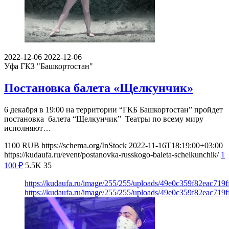
2022-12-06
2022-12-06
Уфа
ГКЗ "Башкортостан"
Постановка балета «Щелкунчик»
6 декабря в 19:00 на территории “ГКБ Башкортостан” пройдет
постановка балета “Щелкунчик” Театры по всему миру
исполняют…
1100
RUB
https://schema.org/InStock
2022-11-16T18:19:00+03:00
https://kudaufa.ru/event/postanovka-russkogo-baleta-schelkunchik/
1
100
₽
5.5K
35
https://kudaufa.ru/image/255/255/uploads/49e0c359f82eac719
https://kudaufa.ru/image/255/255/uploads/49e0c359f82eac719