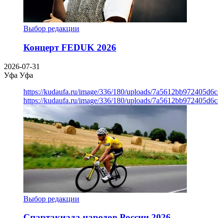
Выбор редакции
Концерт FEDUK 2026
2026-07-31
Уфа
Уфа
https://kudaufa.ru/image/336/180/uploads/7a5612bb972405d6
https://kudaufa.ru/image/336/180/uploads/7a5612bb972405d6
Выбор редакции
Спартакиада народов России 2026