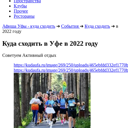
Пространства
Клубы
Прочее
Рестораны
Афиша Уфы - куда сходить
➔
События
➔
Куда сходить
➔
в
2022 году
Куда сходить в Уфе в 2022 году
Советуем Активный отдых
https://kudaufa.ru/image/269/250/uploads/465ebfdd332ef177
https://kudaufa.ru/image/269/250/uploads/465ebfdd332ef177