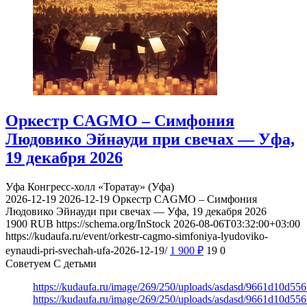
Оркестр CAGMO – Симфония
Людовико Эйнауди при свечах — Уфа,
19 декабря 2026
Уфа
Конгресс-холл «Торатау» (Уфа)
2026-12-19
2026-12-19
Оркестр CAGMO – Симфония
Людовико Эйнауди при свечах — Уфа, 19 декабря 2026
1900
RUB
https://schema.org/InStock
2026-08-06T03:32:00+03:00
https://kudaufa.ru/event/orkestr-cagmo-simfoniya-lyudoviko-
eynaudi-pri-svechah-ufa-2026-12-19/
1 900
₽
19
0
Советуем С детьми
https://kudaufa.ru/image/269/250/uploads/asdasd/9661d10d55
https://kudaufa.ru/image/269/250/uploads/asdasd/9661d10d55