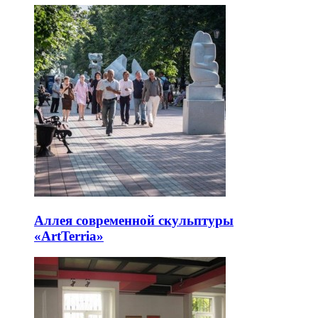
Аллея современной скульптуры
«ArtTerria»