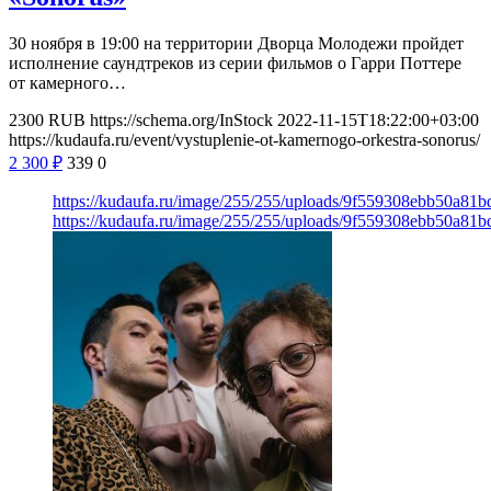
30 ноября в 19:00 на территории Дворца Молодежи пройдет
исполнение саундтреков из серии фильмов о Гарри Поттере
от камерного…
2300
RUB
https://schema.org/InStock
2022-11-15T18:22:00+03:00
https://kudaufa.ru/event/vystuplenie-ot-kamernogo-orkestra-sonorus/
2 300
₽
339
0
https://kudaufa.ru/image/255/255/uploads/9f559308ebb50a81
https://kudaufa.ru/image/255/255/uploads/9f559308ebb50a81