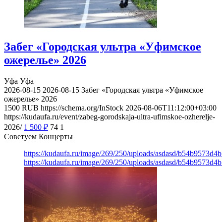
Забег «Городская ультра «Уфимское
ожерелье» 2026
Уфа
Уфа
2026-08-15
2026-08-15
Забег «Городская ультра «Уфимское
ожерелье» 2026
1500
RUB
https://schema.org/InStock
2026-08-06T11:12:00+03:00
https://kudaufa.ru/event/zabeg-gorodskaja-ultra-ufimskoe-ozherelje-
2026/
1 500
₽
74
1
Советуем Концерты
https://kudaufa.ru/image/269/250/uploads/asdasd/b54b9573d4
https://kudaufa.ru/image/269/250/uploads/asdasd/b54b9573d4