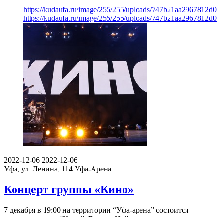
https://kudaufa.ru/image/255/255/uploads/747b21aa2967812
https://kudaufa.ru/image/255/255/uploads/747b21aa2967812
2022-12-06
2022-12-06
Уфа, ул. Ленина, 114
Уфа-Арена
Концерт группы «Кино»
7 декабря в 19:00 на территории “Уфа-арена” состоится