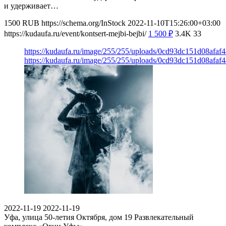
и удерживает…
1500
RUB
https://schema.org/InStock
2022-11-10T15:26:00+03:00
https://kudaufa.ru/event/kontsert-mejbi-bejbi/
1 500
₽
3.4K
33
https://kudaufa.ru/image/255/255/uploads/0cd93dc151d08afaf
https://kudaufa.ru/image/255/255/uploads/0cd93dc151d08afaf
2022-11-19
2022-11-19
Уфа, улица 50-летия Октября, дом 19
Развлекательный