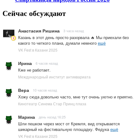
Сейчас обсуждают
Анастасия Ришина
3 часа назад
Казань в этот день просто разорвала 🔥 Мы приехали без
какого то четкого плана, думали немного
ещё
VK Fest в Казани 2025
Ирина
6 часов назад
Кже не работает.
Международный институт антиквариата
Вера
10 часов назад
Хожу сюда довольно часто, мне тут очень уютно и приятно.
Кинотеатр Синема Стар Принц плаза
Марина
день назад 16:25
Шли пешком через мост от Кремля, вид открывается
шикарный на фестивальную площадку. Федука
ещё
VK Fest в Казани 2025