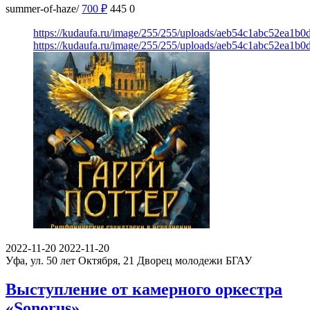
summer-of-haze/
700
₽
445
0
https://kudaufa.ru/image/255/255/uploads/aeb54c1abc52ea1b
https://kudaufa.ru/image/255/255/uploads/aeb54c1abc52ea1b
2022-11-20
2022-11-20
Уфа, ул. 50 лет Октября, 21
Дворец молодежи БГАУ
Выступление от камерного оркестра
«Sonorus»