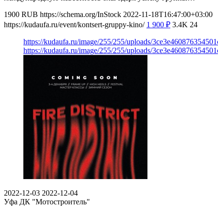
1900
RUB
https://schema.org/InStock
2022-11-18T16:47:00+03:00
https://kudaufa.ru/event/kontsert-gruppy-kino/
1 900
₽
3.4K
24
https://kudaufa.ru/image/255/255/uploads/3ce3e46087635450
https://kudaufa.ru/image/255/255/uploads/3ce3e46087635450
2022-12-03
2022-12-04
Уфа
ДК "Мотостроитель"