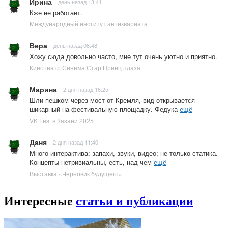
Ирина
день назад 13:41
Кже не работает.
Международный институт антиквариата
Вера
день назад 08:48
Хожу сюда довольно часто, мне тут очень уютно и приятно.
Кинотеатр Синема Стар Принц плаза
Марина
2 дня назад 16:25
Шли пешком через мост от Кремля, вид открывается
шикарный на фестивальную площадку. Федука
ещё
VK Fest в Казани 2025
Даня
2 дня назад 11:40
Много интерактива: запахи, звуки, видео; не только статика.
Концепты нетривиальны, есть, над чем
ещё
Выставка «Черновик будущего»
Интересные
статьи и публикации