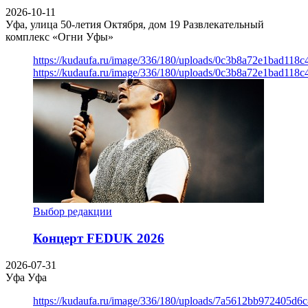
2026-10-11
Уфа, улица 50-летия Октября, дом 19
Развлекательный
комплекс «Огни Уфы»
https://kudaufa.ru/image/336/180/uploads/0c3b8a72e1bad118
https://kudaufa.ru/image/336/180/uploads/0c3b8a72e1bad118
Выбор редакции
Концерт FEDUK 2026
2026-07-31
Уфа
Уфа
https://kudaufa.ru/image/336/180/uploads/7a5612bb972405d6