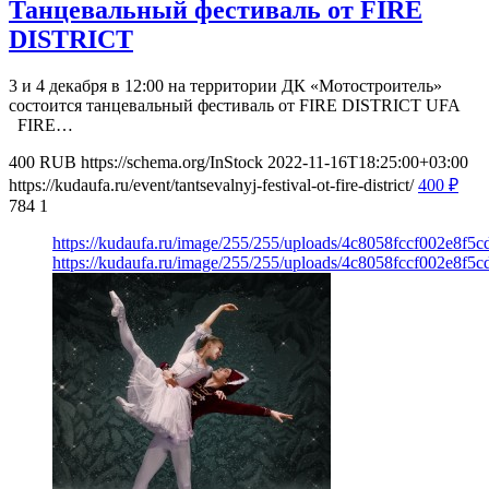
Танцевальный фестиваль от FIRE
DISTRICT
3 и 4 декабря в 12:00 на территории ДК «Мотостроитель»
состоится танцевальный фестиваль от FIRE DISTRICT UFA
FIRE…
400
RUB
https://schema.org/InStock
2022-11-16T18:25:00+03:00
https://kudaufa.ru/event/tantsevalnyj-festival-ot-fire-district/
400
₽
784
1
https://kudaufa.ru/image/255/255/uploads/4c8058fccf002e8f5
https://kudaufa.ru/image/255/255/uploads/4c8058fccf002e8f5