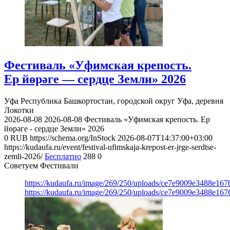
Фестиваль «Уфимская крепость.
Ер йөрәге — сердце Земли» 2026
Уфа
Республика Башкортостан, городской округ Уфа, деревня
Локотки
2026-08-08
2026-08-08
Фестиваль «Уфимская крепость. Ер
йөрәге - сердце Земли» 2026
0
RUB
https://schema.org/InStock
2026-08-07T14:37:00+03:00
https://kudaufa.ru/event/festival-ufimskaja-krepost-er-jrge-serdtse-
zemli-2026/
Бесплатно
288
0
Советуем Фестивали
https://kudaufa.ru/image/269/250/uploads/ce7e9009e3488e16
https://kudaufa.ru/image/269/250/uploads/ce7e9009e3488e16