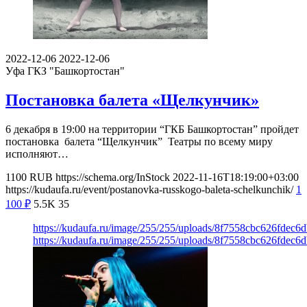
2022-12-06
2022-12-06
Уфа
ГКЗ "Башкортостан"
Постановка балета «Щелкунчик»
6 декабря в 19:00 на территории “ГКБ Башкортостан” пройдет
постановка балета “Щелкунчик” Театры по всему миру
исполняют…
1100
RUB
https://schema.org/InStock
2022-11-16T18:19:00+03:00
https://kudaufa.ru/event/postanovka-russkogo-baleta-schelkunchik/
1
100
₽
5.5K
35
https://kudaufa.ru/image/255/255/uploads/8f7558cbc626fdec6
https://kudaufa.ru/image/255/255/uploads/8f7558cbc626fdec6