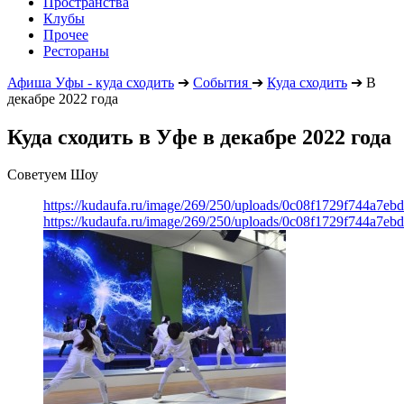
Пространства
Клубы
Прочее
Рестораны
Афиша Уфы - куда сходить
➔
События
➔
Куда сходить
➔
В
декабре 2022 года
Куда сходить в Уфе в декабре 2022 года
Советуем Шоу
https://kudaufa.ru/image/269/250/uploads/0c08f1729f744a7e
https://kudaufa.ru/image/269/250/uploads/0c08f1729f744a7e