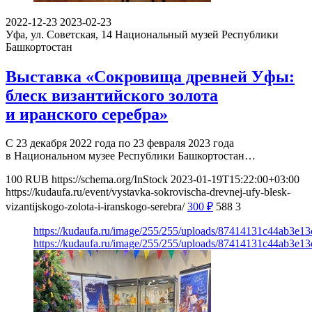
2022-12-23
2023-02-23
Уфа, ул. Советская, 14
Национальный музей Республики
Башкортостан
Выставка «Сокровища древней Уфы:
блеск византийского золота
и иранского серебра»
С 23 декабря 2022 года по 23 февраля 2023 года
в Национальном музее Республики Башкортостан…
100
RUB
https://schema.org/InStock
2023-01-19T15:22:00+03:00
https://kudaufa.ru/event/vystavka-sokrovischa-drevnej-ufy-blesk-
vizantijskogo-zolota-i-iranskogo-serebra/
300
₽
588
3
https://kudaufa.ru/image/255/255/uploads/87414131c44ab3e1
https://kudaufa.ru/image/255/255/uploads/87414131c44ab3e1