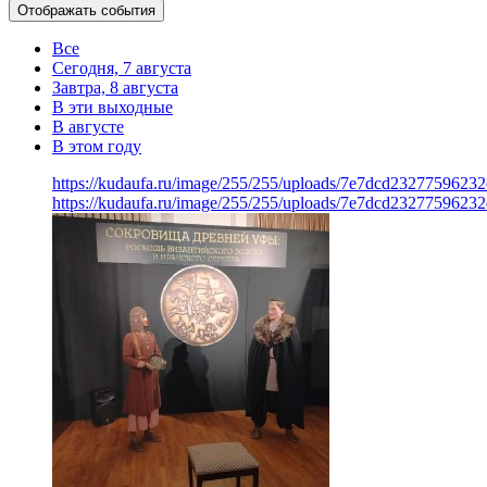
Отображать события
Все
Сегодня, 7 августа
Завтра, 8 августа
В эти выходные
В августе
В этом году
https://kudaufa.ru/image/255/255/uploads/7e7dcd23277596232
https://kudaufa.ru/image/255/255/uploads/7e7dcd23277596232