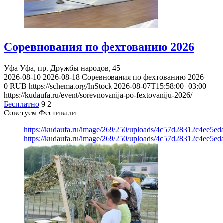
Соревнования по фехтованию 2026
Уфа
Уфа, пр. Дружбы народов, 45
2026-08-10
2026-08-18
Соревнования по фехтованию 2026
0
RUB
https://schema.org/InStock
2026-08-07T15:58:00+03:00
https://kudaufa.ru/event/sorevnovanija-po-fextovaniju-2026/
Бесплатно
9
2
Советуем Фестивали
https://kudaufa.ru/image/269/250/uploads/4c57d28312c4ee5ed
https://kudaufa.ru/image/269/250/uploads/4c57d28312c4ee5ed