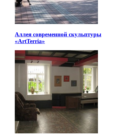
Аллея современной скульптуры
«ArtTerria»