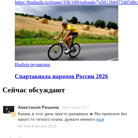
https://kudaufa.ru/image/336/180/uploads/7a5612bb972405d6
Выбор редакции
Спартакиада народов России 2026
Сейчас обсуждают
Анастасия Ришина
день назад 16:17
Казань в этот день просто разорвала 🔥 Мы приехали без
какого то четкого плана, думали немного
ещё
VK Fest в Казани 2025