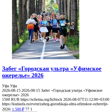
Забег «Городская ультра «Уфимское
ожерелье» 2026
Уфа
Уфа
2026-08-15
2026-08-15
Забег «Городская ультра «Уфимское
ожерелье» 2026
1500
RUB
https://schema.org/InStock
2026-08-07T11:12:00+03:00
https://kudaufa.ru/event/zabeg-gorodskaja-ultra-ufimskoe-ozherelje-
2026/
1 500
₽
77
1