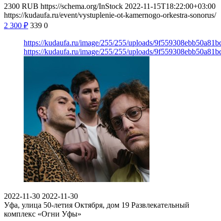
2300
RUB
https://schema.org/InStock
2022-11-15T18:22:00+03:00
https://kudaufa.ru/event/vystuplenie-ot-kamernogo-orkestra-sonorus/
2 300
₽
339
0
https://kudaufa.ru/image/255/255/uploads/9f559308ebb50a81
https://kudaufa.ru/image/255/255/uploads/9f559308ebb50a81
2022-11-30
2022-11-30
Уфа, улица 50-летия Октября, дом 19
Развлекательный
комплекс «Огни Уфы»