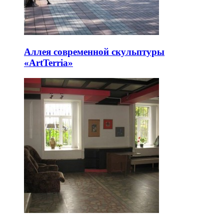
Аллея современной скульптуры
«ArtTerria»