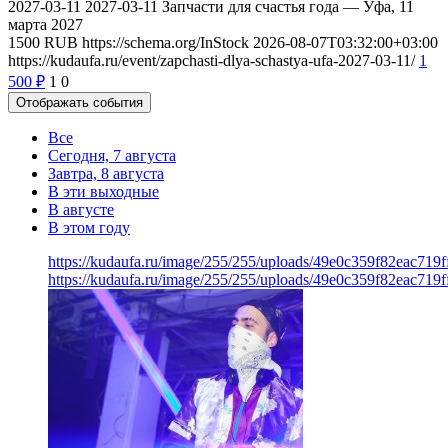
2027-03-11
2027-03-11
Запчасти для счастья года — Уфа, 11
марта 2027
1500
RUB
https://schema.org/InStock
2026-08-07T03:32:00+03:00
https://kudaufa.ru/event/zapchasti-dlya-schastya-ufa-2027-03-11/
1
500
₽
1
0
Отображать события
Все
Сегодня, 7 августа
Завтра, 8 августа
В эти выходные
В августе
В этом году
https://kudaufa.ru/image/255/255/uploads/49e0c359f82eac719
https://kudaufa.ru/image/255/255/uploads/49e0c359f82eac719