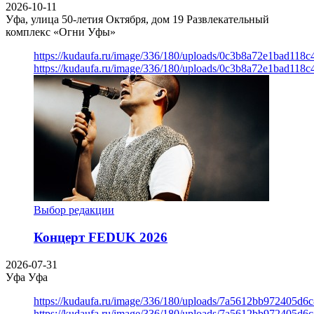
2026-10-11
Уфа, улица 50-летия Октября, дом 19
Развлекательный
комплекс «Огни Уфы»
https://kudaufa.ru/image/336/180/uploads/0c3b8a72e1bad118
https://kudaufa.ru/image/336/180/uploads/0c3b8a72e1bad118
Выбор редакции
Концерт FEDUK 2026
2026-07-31
Уфа
Уфа
https://kudaufa.ru/image/336/180/uploads/7a5612bb972405d6
https://kudaufa.ru/image/336/180/uploads/7a5612bb972405d6