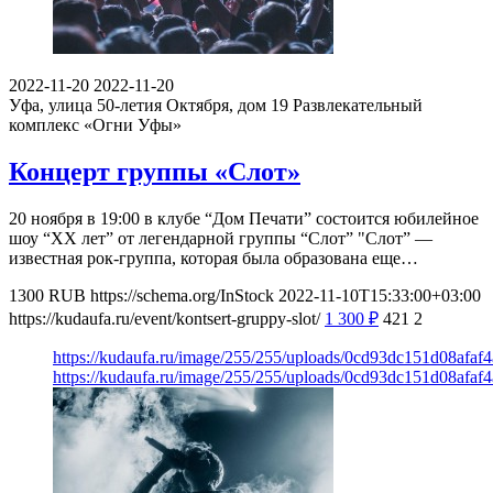
2022-11-20
2022-11-20
Уфа, улица 50-летия Октября, дом 19
Развлекательный
комплекс «Огни Уфы»
Концерт группы «Слот»
20 ноября в 19:00 в клубе “Дом Печати” состоится юбилейное
шоу “ХХ лет” от легендарной группы “Слот” "Слот” —
известная рок-группа, которая была образована еще…
1300
RUB
https://schema.org/InStock
2022-11-10T15:33:00+03:00
https://kudaufa.ru/event/kontsert-gruppy-slot/
1 300
₽
421
2
https://kudaufa.ru/image/255/255/uploads/0cd93dc151d08afaf
https://kudaufa.ru/image/255/255/uploads/0cd93dc151d08afaf