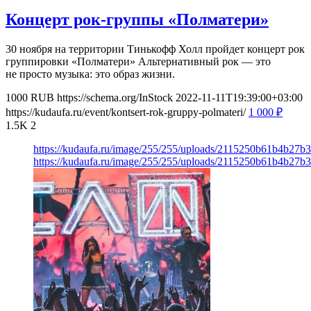
Концерт рок-группы «Полматери»
30 ноября на территории Тинькофф Холл пройдет концерт рок
группировки «Полматери» Альтернативный рок — это
не просто музыка: это образ жизни.
1000
RUB
https://schema.org/InStock
2022-11-11T19:39:00+03:00
https://kudaufa.ru/event/kontsert-rok-gruppy-polmateri/
1 000
₽
1.5K
2
https://kudaufa.ru/image/255/255/uploads/2115250b61b4b27b
https://kudaufa.ru/image/255/255/uploads/2115250b61b4b27b