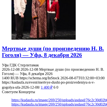
Мертвые души (по произведению Н. В.
Гоголя) — Уфа, 8 декабря 2026
Уфа
ГДК Стерлитамак
2026-12-08
2026-12-08
Мертвые души (по произведению Н. В.
Гоголя) — Уфа, 8 декабря 2026
1400
RUB
https://schema.org/InStock
2026-08-07T03:32:00+03:00
https://kudaufa.ru/event/mertvye-dushi-po-proizvedeniyu-n-v-
gogolya-ufa-2026-12-08/
1 400
₽
6
0
Советуем Концерты
https://kudaufa.ru/image/269/250/uploads/asdasd/76c2c30d02
https://kudaufa.ru/image/269/250/uploads/asdasd/76c2c30d02