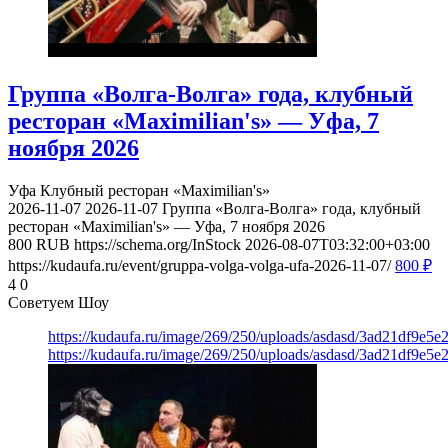
Группа «Волга-Волга» года, клубный
ресторан «Maximilian's» — Уфа, 7
ноября 2026
Уфа
Клубный ресторан «Maximilian's»
2026-11-07
2026-11-07
Группа «Волга-Волга» года, клубный
ресторан «Maximilian's» — Уфа, 7 ноября 2026
800
RUB
https://schema.org/InStock
2026-08-07T03:32:00+03:00
https://kudaufa.ru/event/gruppa-volga-volga-ufa-2026-11-07/
800
₽
4
0
Советуем Шоу
https://kudaufa.ru/image/269/250/uploads/asdasd/3ad21df9e5e
https://kudaufa.ru/image/269/250/uploads/asdasd/3ad21df9e5e