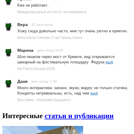
Кже не работает.
Международный институт антиквариата
Вера
23 часа назад
Хожу сюда довольно часто, мне тут очень уютно и приятно.
Кинотеатр Синема Стар Принц плаза
Марина
день назад 16:25
Шли пешком через мост от Кремля, вид открывается
шикарный на фестивальную площадку. Федука
ещё
VK Fest в Казани 2025
Даня
день назад 11:40
Много интерактива: запахи, звуки, видео; не только статика.
Концепты нетривиальны, есть, над чем
ещё
Выставка «Черновик будущего»
Интересные
статьи и публикации