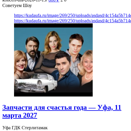
Советуем Шоу
https://kudaufa.ru/image/269/250/uploads/asdasd/4c154a5b71
https://kudaufa.ru/image/269/250/uploads/asdasd/4c154a5b71
Запчасти для счастья года — Уфа, 11
марта 2027
Уфа
ГДК Стерлитамак