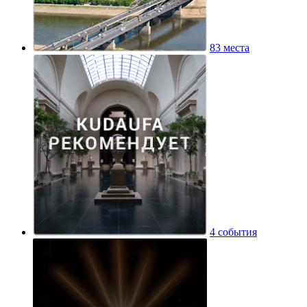
83 места
4 события