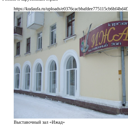
https://kudaufa.ru/uploads/e0376cacbbafdee775115cb6bf4bd4f
Выставочный зал «Ижад»