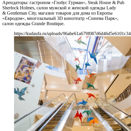
Арендаторы: гастроном «Глобус Гурман», Steak House & Pub
Sherlock Holmes, салон мужской и женской одежды Lady
& Gentleman City, магазин товаров для дома из Европы
«Евродом», многозальный 3D кинотеатр «Синема Парк»,
салон одежды Grande Boutique.
https://kudaufa.ru/uploads/96abe61a679f087d6d46d5e6101c34