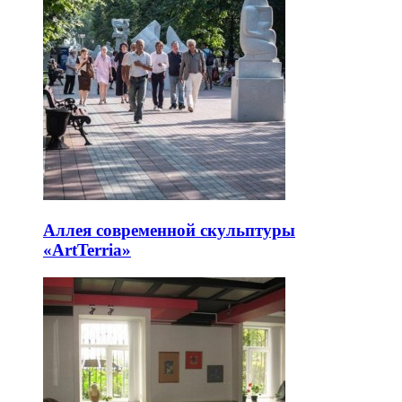
Аллея современной скульптуры
«ArtTerria»