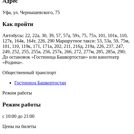
Адрес
Уфа, ул. Чернышевского, 75
Как пройти
Автобусы: 22, 22а, 30, 39, 57, 57а, 59э, 75, 75э, 101, 101к, 110,
127к, 164к, 164т, 226, 290 Маршрутное такси: 53, 53а, 59, 75м,
101, 110, 119к, 171, 171а, 202, 211, 216д, 219а, 226, 237, 247,
249, 252, 255, 255а, 256, 257к, 266, 272, 277м, 285, 285а, 290;
До остановок «Гостиница Башкортостан» или кинотеатр
«Родина».
Общественный транспорт
Гостиница Башкортостан
Режим работы
Режим работы
c
10:00
до
21:00
Цены на билеты