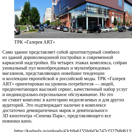
ТРК «Галерея ART»
Само здание представляет собой архитиктурный симбиоз
из зданий дориволюцонной постройки и современной
каркасной надстройки. На четырех этажах комплекса, собран
уникальный пул монобрендовых и мультибрендовых
магазинов, представляющих новейшие тенденции
и коллекции европейской и российской моды. ТРК «Галерея
ART» ориентирован на уровень потребителя — людей,
предпочитающих высокий сервис, качественный набор услуг
и индивидуально-персональное обслуживание. Но это
не ставит комплекс в категорию недосягаемых и для других
аудиторий. Это подтверждает наличие в комплексе
достаточно демократичных марок и девятизального
3D кинотеатра «Синема Парк», представляющего все
новинки кино.
https://kudaufa.ru/uploads/43cb9a6155fe6d3e747cf327b8d613