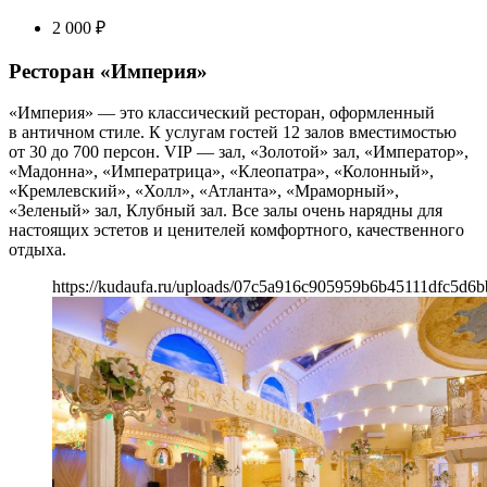
2 000
₽
Ресторан «Империя»
«Империя» — это классический ресторан, оформленный
в античном стиле. К услугам гостей 12 залов вместимостью
от 30 до 700 персон. VIP — зал, «Золотой» зал, «Император»,
«Мадонна», «Императрица», «Клеопатра», «Колонный»,
«Кремлевский», «Холл», «Атланта», «Мраморный»,
«Зеленый» зал, Клубный зал. Все залы очень нарядны для
настоящих эстетов и ценителей комфортного, качественного
отдыха.
https://kudaufa.ru/uploads/07c5a916c905959b6b45111dfc5d6b