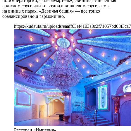
по-императорски, филе «Мартель», свинина, запеченная
в кислом соусе или телятина в вишневом соусе, семга
на винных парах, «Девичья башня» — все тонко
сбалансировано и гармонично.
https://kudaufa.ru/uploads/eaaff63ef4103a8c2f71057bd08f3ca7
Ресторан «Империя»