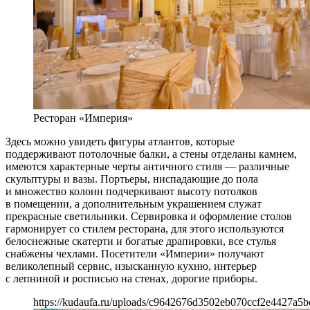
Ресторан «Империя»
Здесь можно увидеть фигуры атлантов, которые
поддерживают потолочные балки, а стены отделаны камнем,
имеются характерные черты античного стиля — различные
скульптуры и вазы. Портьеры, ниспадающие до пола
и множество колонн подчеркивают высоту потолков
в помещении, а дополнительным украшением служат
прекрасные светильники. Сервировка и оформление столов
гармонирует со стилем ресторана, для этого используются
белоснежные скатерти и богатые драпировки, все стулья
снабжены чехлами. Посетители «Империи» получают
великолепный сервис, изысканную кухню, интерьер
с лепниной и росписью на стенах, дорогие приборы.
https://kudaufa.ru/uploads/c9642676d3502eb070ccf2e4427a5be