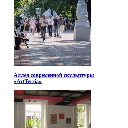
Аллея современной скульптуры
«ArtTerria»