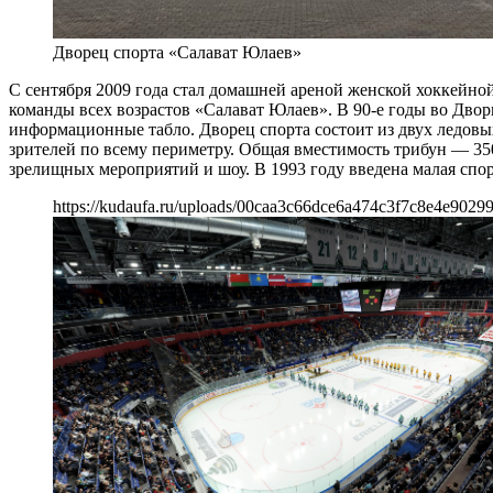
Дворец спорта «Салават Юлаев»
С сентября 2009 года стал домашней ареной женской хоккейн
команды всех возрастов «Салават Юлаев». В 90-е годы во Дво
информационные табло. Дворец спорта состоит из двух ледовых
зрителей по всему периметру. Общая вместимость трибун — 35
зрелищных мероприятий и шоу. В 1993 году введена малая спо
https://kudaufa.ru/uploads/00caa3c66dce6a474c3f7c8e4e90299