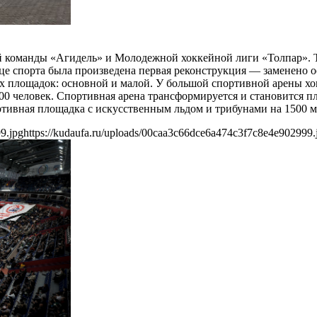
ой команды «Агидель» и Молодежной хоккейной лиги «Толпар». 
рце спорта была произведена первая реконструкция — заменено 
 площадок: основной и малой. У большой спортивной арены хокк
00 человек. Спортивная арена трансформируется и становится 
ртивная площадка с искусственным льдом и трибунами на 1500 м
9.jpg
https://kudaufa.ru/uploads/00caa3c66dce6a474c3f7c8e4e902999.