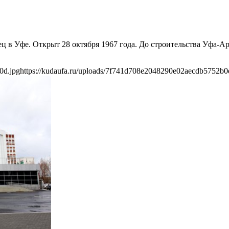
 в Уфе. Открыт 28 октября 1967 года. До строительства Уфа-А
0d.jpg
https://kudaufa.ru/uploads/7f741d708e2048290e02aecdb5752b0