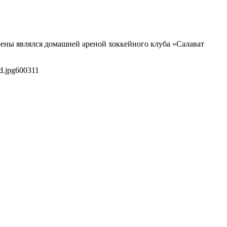
рены являлся домашней ареной хоккейного клуба «Салават
d.jpg
600
311