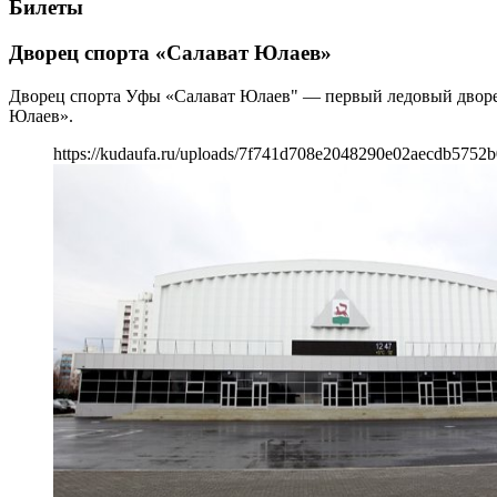
Билеты
Дворец спорта «Салават Юлаев»
Дворец спорта Уфы «Салават Юлаев" — первый ледовый дворец
Юлаев».
https://kudaufa.ru/uploads/7f741d708e2048290e02aecdb5752b