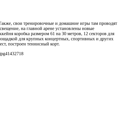
Также, свои тренировочные и домашние игры там проводят
освещение, на главной арене установлены новые
ейня коробка размером 61 на 30 метров, 12 секторов для
площадкой для крупных концертных, спортивных и других
ест, построен теннисный корт.
jpg
4143
2718