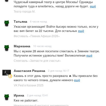
Чудесный камерный театр в центре Москвы! Однажды
попадете туда и влюбитесь, назад дороги не будет.
ещё
Театр города М.
Татьяна
6 часов назад
Ужасная организация! Войти бысиро можно только, если у
вас вип билет за 22 тысячи. Для остальных
ещё
Фестиваль «Пикник Афиши-2026»
Марианна
10 часов назад
Мы с мужем 28 июня посетили спектакль в Зимнем театре.
Получили истинное удовольствие! Великолепная
ещё
Спектакль «Запчасти для счастья»
Анастасия Ришина
2 дня назад 16:17
Казань в этот день просто разорвала 🔥 Мы приехали без
какого то четкого плана, думали немного
ещё
VK Fest в Казани 2025
Ирина
2 дня назад 13:41
Кже не работает.
Международный институт антиквариата