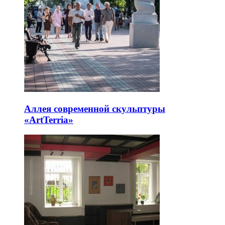
Аллея современной скульптуры
«ArtTerria»