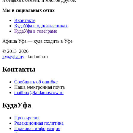
и отдыха с семьей, и многое другое.
Мы в социальных сетях
Вконтакте
КудаУфа в однокласниках
КудаУфа в телеграме
Афиша Уфа — куда сходить в Уфе
© 2013–2026
кудауфа.ру
| kudaufa.ru
Контакты
Сообщить об ошибке
Наша электронная почта
mailbox@kudamoscow.ru
КудаУфа
Пресс-релиз
Редакционная политика
Правовая информация