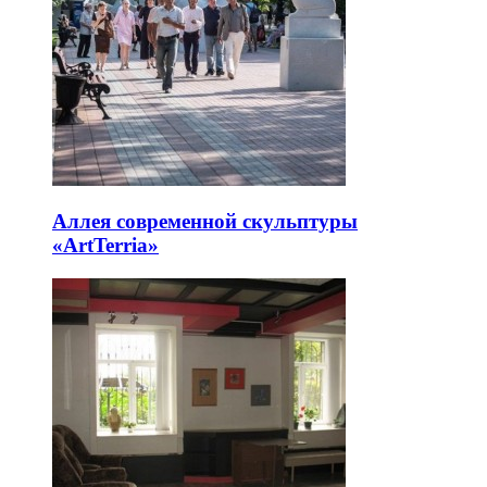
Аллея современной скульптуры
«ArtTerria»