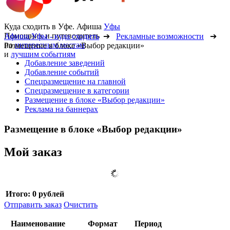
Куда сходить в Уфе. Афиша
Уфы
Помощник и путеводитель
Афиша Уфы - куда сходить
➔
Рекламные возможности
➔
по
интересным местам
Размещение в блоке «Выбор редакции»
и
лучшим событиям
Добавление заведений
Добавление событий
Спецразмещение на главной
Спецразмещение в категории
Размещение в блоке «Выбор редакции»
Реклама на баннерах
Размещение в блоке «Выбор редакции»
Мой заказ
Итого:
0 рублей
Отправить заказ
Очистить
Наименование
Формат
Период