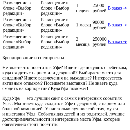
Размещение в
Размещение в
1
25000
блоке «Выбор
блоке «Выбор
В заказ ➔
неделя
рублей
редакции»
редакции»
Размещение в
Размещение в
90000
блоке «Выбор
блоке «Выбор
1 месяц
В заказ ➔
рублей
редакции»
редакции»
Размещение в
Размещение в
3
250000
блоке «Выбор
блоке «Выбор
В заказ ➔
месяца
рублей
редакции»
редакции»
Брендирование и спецпроекты
Не знаете что посетить в Уфе? Ищете где погулять с ребенком,
куда сходить с парнем или девушкой? Выбираете место для
свидания? Ищете развлечения на выходные? Интересуетесь
активным отдыхом? Посещаете выставки? Не знаете куда
сходить на корпоратив? КудаУфа поможет!
КудаУфа — это лучший сайт о самых интересных событиях
Уфы. Мы знаем куда сходить в Уфе с девушкой, с парнем или
большой компанией. У нас только лучшие события, музеи
и выставки Уфы. События для детей и их родителей, лучшие
достопримечательности и интересные места Уфы, которые
обязательно стоит посетить!